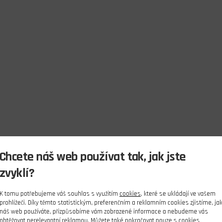
Chcete náš web používat tak, jak jste
zvyklí?
K tomu potřebujeme váš souhlas s využitím
cookies
, které se ukládají ve vašem
prohlížeči. Díky těmto statistickým, preferenčním a reklamním cookies zjistíme, ja
náš web používáte, přizpůsobíme vám zobrazené informace a nebudeme vás
obtěžovat nerelevantní reklamou. Můžete také pokračovat pouze s cookies