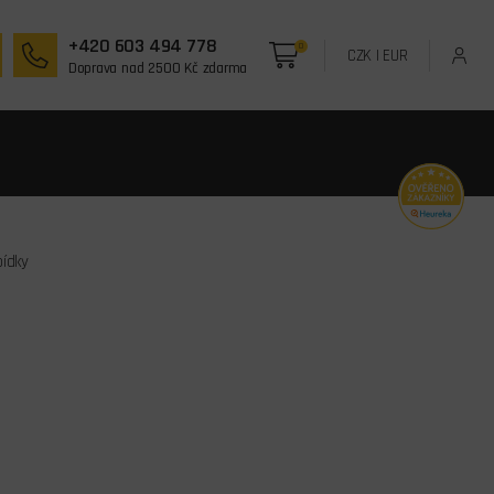
+420 603 494 778
0
CZK
|
EUR
Doprava nad 2500 Kč zdarma
bídky