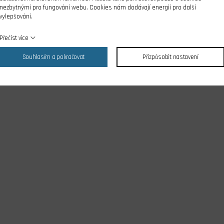
nezbytnými pro fungování webu. Cookies nám dodávají energii pro další
vylepšování.
Přečíst více
Souhlasím a pokračovat
Přizpůsobit nastavení