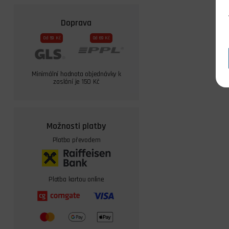
Doprava
Od 59 Kč
Od 69 Kč
Minimální hodnota objednávky k
zaslání je 150 Kč
Možnosti platby
Platba převodem
Platba kartou online