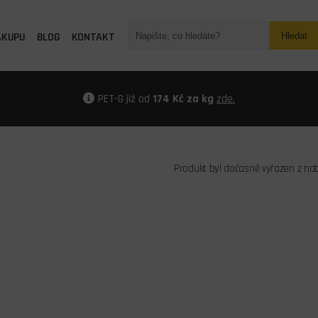
ÁKUPU
BLOG
KONTAKT
Hledat
PET-G již od
174 Kč za kg
zde.
Produkt byl dočasně vyřazen z na