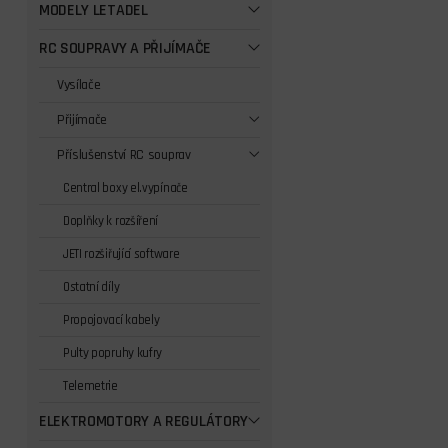
MODELY LETADEL
RC SOUPRAVY A PŘIJÍMAČE
Vysílače
Přijímače
Příslušenství RC souprav
Central boxy el.vypínače
Doplňky k rozšíření
JETI rozšiřující software
Ostatní díly
Propojovací kabely
Pulty popruhy kufry
Telemetrie
ELEKTROMOTORY A REGULÁTORY