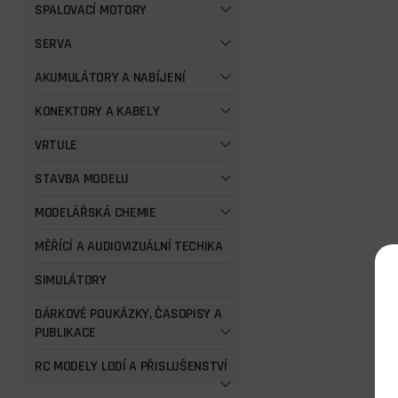
SPALOVACÍ MOTORY
SERVA
AKUMULÁTORY A NABÍJENÍ
KONEKTORY A KABELY
VRTULE
STAVBA MODELU
MODELÁŘSKÁ CHEMIE
MĚŘÍCÍ A AUDIOVIZUÁLNÍ TECHIKA
SIMULÁTORY
DÁRKOVÉ POUKÁZKY, ČASOPISY A
PUBLIKACE
RC MODELY LODÍ A PŘISLUŠENSTVÍ