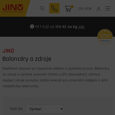
0
CZK
|
EUR
PET-G již od
174 Kč za kg
zde.
JINO
Balancéry a zdroje
Doplňkové vybavení pro bezpečné nabíjení a spolehlivý provoz. Balancéry
se starají o správné vyrovnání článků u LiPo akumulátorů, zatímco
napájecí zdroje poskytují stabilní energii pro univerzální nabíječe a další
modelářskou elektroniku.
Řadit dle: