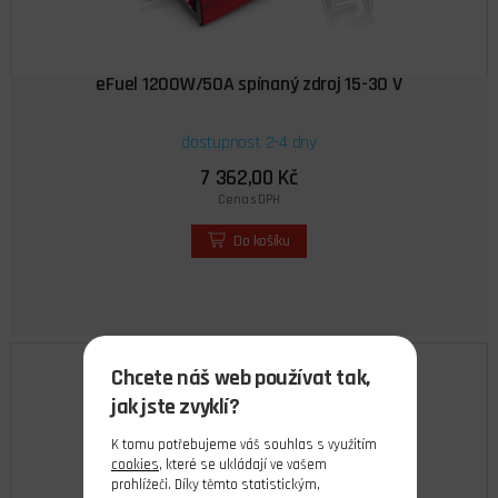
eFuel 1200W/50A spínaný zdroj 15-30 V
dostupnost 2-4 dny
7 362,00 Kč
Cena s DPH
Do košíku
Chcete náš web používat tak,
jak jste zvyklí?
K tomu potřebujeme váš souhlas s využitím
cookies
, které se ukládají ve vašem
prohlížeči. Díky těmto statistickým,