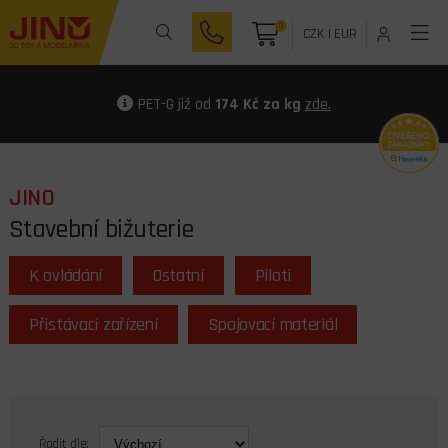
0
CZK
|
EUR
PET-G již od
174 Kč za kg
zde.
JINO
Stavební bižuterie
K ovládání
Ostatní
Piloti
Přistávací zařízení
Spojovací materiál
Řadit dle: