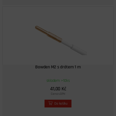
Bowden M2 s drátem 1 m
skladem >10ks
41,00 Kč
Cena s DPH
Do košíku