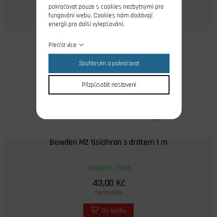
pokračovat pouze s cookies nezbytnými pro
fungování webu. Cookies nám dodávají
energii pro další vylepšování.
Přečíst více
Souhlasím a pokračovat
Přizpůsobit nastavení
Bowden M2 tisícihran s drátem 1 m
skladem >10ks
43,00 Kč
Cena s DPH
Do košíku