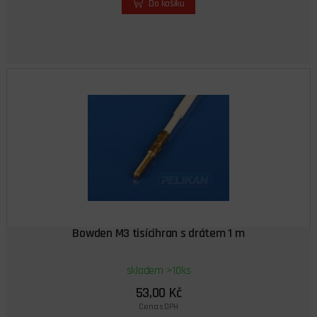
Do košíku
Bowden M3 tisícihran s drátem 1 m
skladem >10ks
53,00 Kč
Cena s DPH