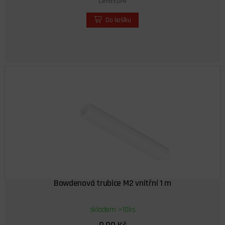
Cena s DPH
Do košíku
Bowdenová trubice M2 vnitřní 1 m
skladem >10ks