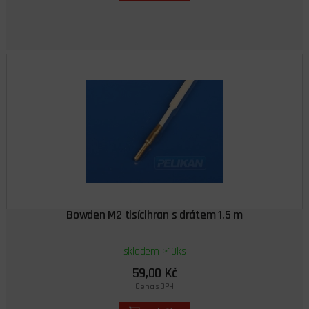
Bowden M2 tisícihran s drátem 1,5 m
skladem >10ks
59,00 Kč
Cena s DPH