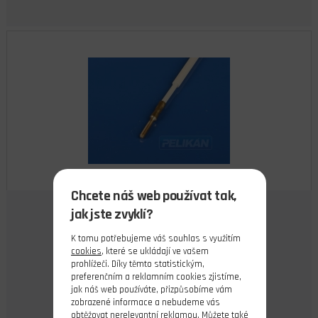
Chcete náš web používat tak,
Bowden M2 s drátem 1,5 m
jak jste zvyklí?
skladem 3 ks
K tomu potřebujeme váš souhlas s využitím
cookies
, které se ukládají ve vašem
53,00 Kč
prohlížeči. Díky těmto statistickým,
Cena s DPH
preferenčním a reklamním cookies zjistíme,
jak náš web používáte, přizpůsobíme vám
Do košíku
zobrazené informace a nebudeme vás
obtěžovat nerelevantní reklamou. Můžete také