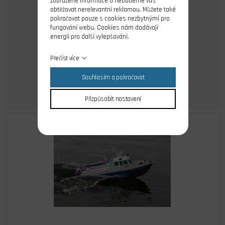
zobrazené informace a nebudeme vás
obtěžovat nerelevantní reklamou. Můžete také
pokračovat pouze s cookies nezbytnými pro
dostupnost 2-4 dny
fungování webu. Cookies nám dodávají
1 445,00 Kč
energii pro další vylepšování.
Cena s DPH
Přečíst více
Do košíku
Souhlasím a pokračovat
Přizpůsobit nastavení