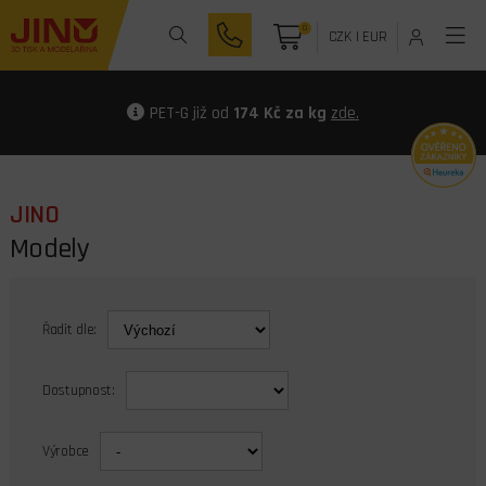
0
CZK
|
EUR
PET-G již od
174 Kč za kg
zde.
JINO
Modely
Řadit dle:
Dostupnost:
Výrobce