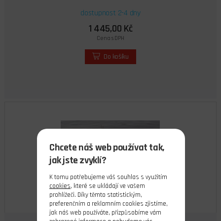
dostupnost 2-4 dny
1 445,00 Kč
Cena s DPH
Do košíku
Chcete náš web používat tak,
jak jste zvyklí?
K tomu potřebujeme váš souhlas s využitím
cookies
, které se ukládají ve vašem
prohlížeči. Díky těmto statistickým,
preferenčním a reklamním cookies zjistíme,
jak náš web používáte, přizpůsobíme vám
Pilot motorový člun