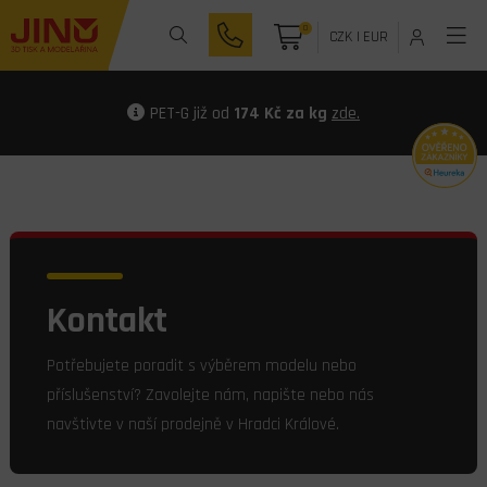
0
CZK
|
EUR
PET-G již od
174 Kč za kg
zde.
Kontakt
Potřebujete poradit s výběrem modelu nebo
příslušenství? Zavolejte nám, napište nebo nás
navštivte v naší prodejně v Hradci Králové.