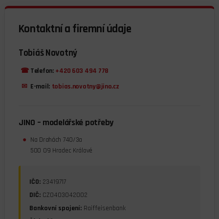
Kontaktní a firemní údaje
Tobiáš Novotný
☎
Telefon:
+420 603 494 778
✉
E-mail:
tobias.novotny@jino.cz
JINO – modelářské potřeby
●
Na Drahách 740/3a
500 09 Hradec Králové
IČO:
23419717
DIČ:
CZ0403042002
Bankovní spojení:
Raiffeisenbank