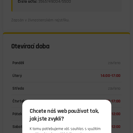
Číslo účtu:
3565749004/5500
Zapsán v živnostenském rejstříku.
Otevírací doba
Pondělí
zavřeno
Úterý
14:00–17:00
Středa
zavřeno
Čtvrtek
14:00–17:00
Chcete náš web používat tak,
Pátek
9:00–12:00
jak jste zvyklí?
Sobota
10:00–12:00
K tomu potřebujeme váš souhlas s využitím