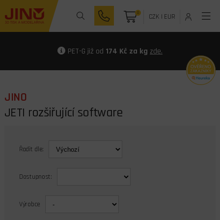
0
CZK
|
EUR
PET-G již od
174 Kč za kg
zde.
JINO
JETI rozšiřující software
Řadit dle:
Dostupnost:
Výrobce