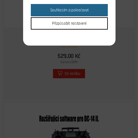
Souhlasím a pokračovat
Přizpůsobit nastavení
DC-14 II. Kanály - navýšení na 14
na dotaz
529,00 Kč
Cena s DPH
Do košíku