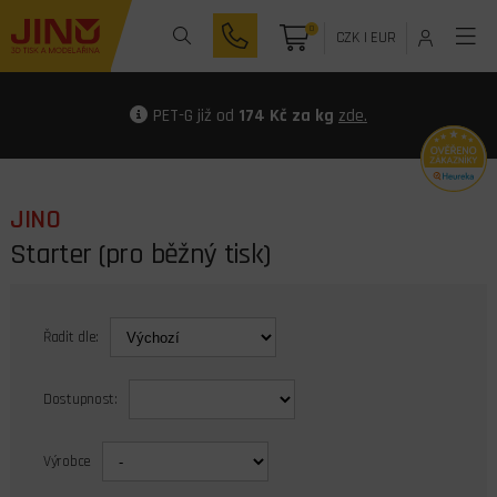
0
CZK
|
EUR
PET-G již od
174 Kč za kg
zde.
JINO
Starter (pro běžný tisk)
Řadit dle:
Dostupnost:
Výrobce