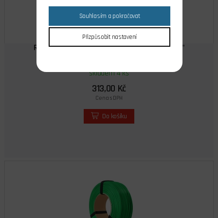
Souhlasím a pokračovat
Přizpůsobit nastavení
ROSA PLA Starter ReFill Hnědá "Čokoládová"
skladem 4 ks
313,00 Kč
Cena s DPH
Do košíku