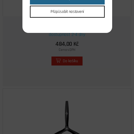
Přizpůsobit nastavení
Vrtule 10x5 třílistá Master
dostupnost 2-4 dny
484,00 Kč
Cena s DPH
Do košíku