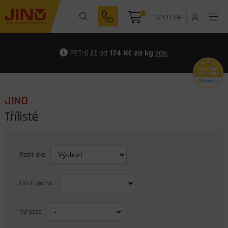
0
CZK
|
EUR
PET-G již od
174 Kč za kg
zde.
JINO
Třílisté
Řadit dle:
Dostupnost:
Výrobce