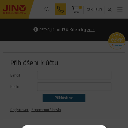
0
CZK
|
EUR
PET-G již od
174 Kč za kg
zde.
Přihlášení k účtu
E-mail
Heslo
Registrovat
|
Zapomenuté heslo