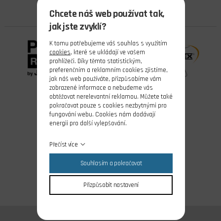
ZASTUPUJEME TYTO FIRMY
Chcete náš web používat tak,
jak jste zvyklí?
K tomu potřebujeme váš souhlas s využitím
cookies
, které se ukládají ve vašem
prohlížeči. Díky těmto statistickým,
preferenčním a reklamním cookies zjistíme,
jak náš web používáte, přizpůsobíme vám
zobrazené informace a nebudeme vás
obtěžovat nerelevantní reklamou. Můžete také
pokračovat pouze s cookies nezbytnými pro
fungování webu. Cookies nám dodávají
energii pro další vylepšování.
Přečíst více
Souhlasím a pokračovat
Přizpůsobit nastavení