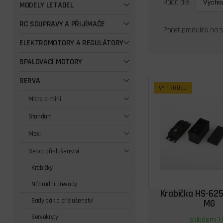
Řadit dle:
MODELY LETADEL
RC SOUPRAVY A PŘIJÍMAČE
Počet produktů na 
ELEKTROMOTORY A REGULÁTORY
SPALOVACÍ MOTORY
SERVA
VÝPRODEJ
Micro a mini
Standart
Maxi
Serva příslušenství
Krabičky
Náhradní převody
Krabička HS-625
Sady pák a příslušenství
MG
Servokryty
skladem 1 