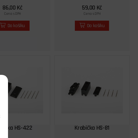
86,00 Kč
59,00 Kč
Cena s DPH
Cena s DPH
Do košíku
Do košíku
k
abička HS-422
Krabička HS-81