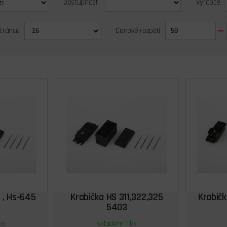
Dostupnost:
Výrobce
stránce
Cenové rozpětí
 , Hs-645
Krabička HS 311,322,325
Krabič
5403
ks
skladem 1 ks