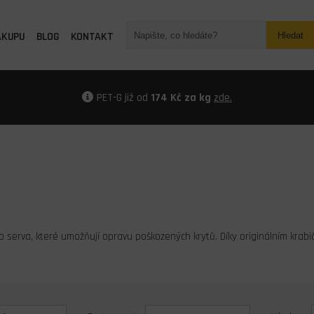
ÁKUPU
BLOG
KONTAKT
Hledat
PET-G již od
174 Kč za kg
zde.
ro serva, které umožňují opravu poškozených krytů. Díky originálním krab