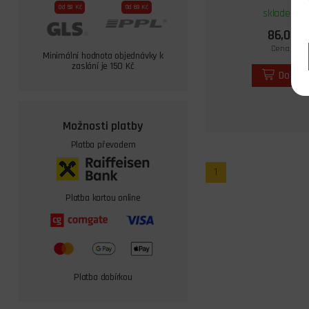
Od 59 Kč
Od 69 Kč
skladem 1 
86,00 K
Cena s DPH
Minimální hodnota objednávky k
zaslání je 150 Kč
Do koš
Možnosti platby
Platba převodem
1
Platba kartou online
Platba dobírkou