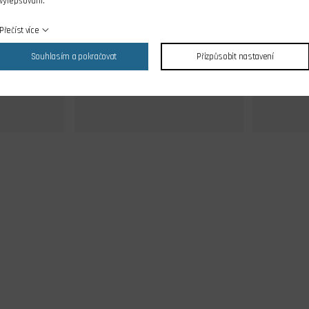
vylepšování.
ks
skladem 2 ks
dos
Přečíst více
č
387,00 Kč
Cena s DPH
Souhlasím a pokračovat
Přizpůsobit nastavení
íku
Do košíku