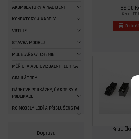
89,00 K
AKUMULÁTORY A NABÍJENÍ
Cena s DPH
KONEKTORY A KABELY
Do koš
VRTULE
STAVBA MODELU
MODELÁŘSKÁ CHEMIE
MĚŘÍCÍ A AUDIOVIZUÁLNÍ TECHIKA
SIMULÁTORY
DÁRKOVÉ POUKÁZKY, ČASOPISY A
PUBLIKACE
RC MODELY LODÍ A PŘISLUŠENSTVÍ
Krabička H
Doprava