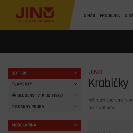
O NÁS
PRODEJNA
O N
JINO
3D TISK
Krabičky
FILAMENTY
PŘÍSLUŠENSTVÍ K 3D TISKU
Náhradní obaly a díly p
TISKÁRNY PRUSA
pořizovat nové.
MODELAŘINA