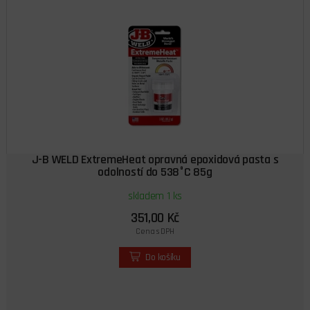
J-B WELD ExtremeHeat opravná epoxidová pasta s
odolností do 538°C 85g
skladem 1 ks
351,00 Kč
Cena s DPH
Do košíku