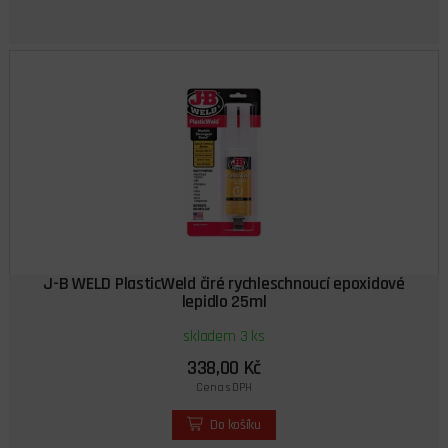
J-B WELD PlasticWeld čiré rychleschnoucí epoxidové
lepidlo 25ml
skladem 3 ks
338,00 Kč
Cena s DPH
Do košíku