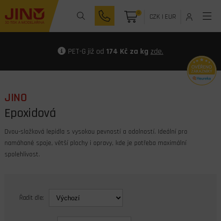
0
CZK
|
EUR
PET-G již od
174 Kč za kg
zde.
JINO
Epoxidová
Dvou­-složková lepidla s vysokou pevností a odolností. Ideální pro
namáhané spoje, větší plochy i opravy, kde je potřeba maximální
spolehlivost.
Řadit dle: