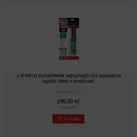
J-B WELD InstantWeld nejrychlejší čiré epoxidové
lepidlo 14ml + směšovač
skladem 5 ks
295,00 Kč
Cena s DPH
Do košíku