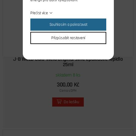
energii pro další vylepšování.
Přečíst více
Souhlasím a pokračovat
Přizpůsobit nastavení
J-B WELD Cold-Weld Original silné epoxidové lepidlo
25ml
skladem 8 ks
300,00 Kč
Cena s DPH
Do košíku