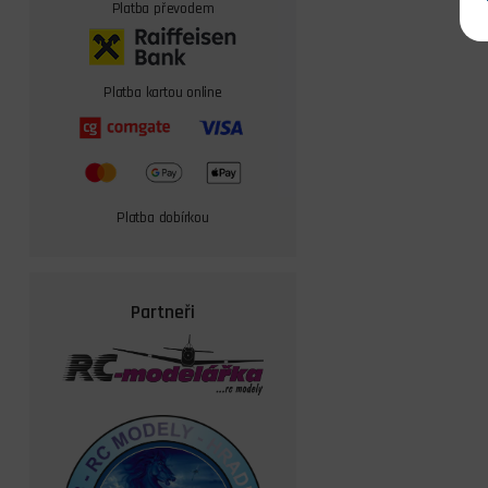
Platba převodem
Platba kartou online
Platba dobírkou
Partneři