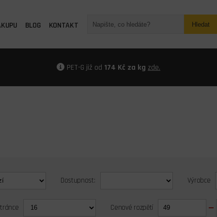
ÁKUPU
BLOG
KONTAKT
Hledat
PET-G již od
174 Kč za kg
zde.
Dostupnost:
Výrobce
stránce
Cenové rozpětí