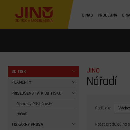
O NÁS
PRODEJNA
O N
JINO
3D TISK
Nářadí
FILAMENTY
PŘÍSLUŠENSTVÍ K 3D TISKU
Filamenty Přislušenství
Řadit dle:
Nářadí
TISKÁRNY PRUSA
Počet produktů na 