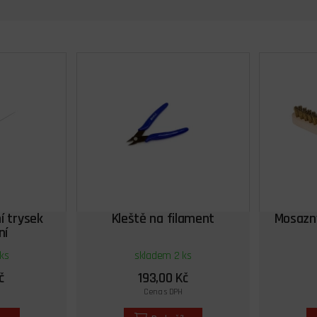
í trysek
Kleště na filament
Mosazný
ní
ks
skladem 2 ks
č
193,00 Kč
Cena s DPH