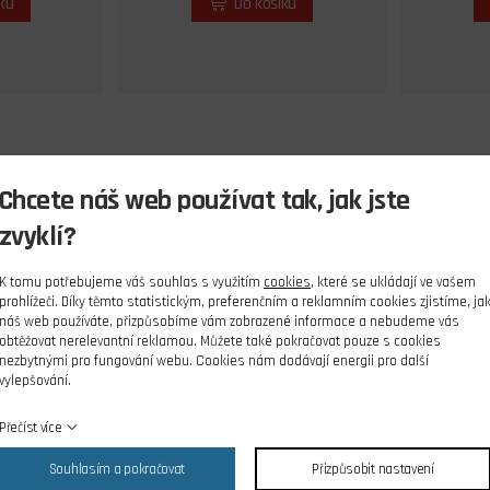
íku
Do košíku
Chcete náš web používat tak, jak jste
zvyklí?
K tomu potřebujeme váš souhlas s využitím
cookies
, které se ukládají ve vašem
prohlížeči. Díky těmto statistickým, preferenčním a reklamním cookies zjistíme, ja
náš web používáte, přizpůsobíme vám zobrazené informace a nebudeme vás
obtěžovat nerelevantní reklamou. Můžete také pokračovat pouze s cookies
nezbytnými pro fungování webu. Cookies nám dodávají energii pro další
vylepšování.
Přečíst více
Souhlasím a pokračovat
Přizpůsobit nastavení