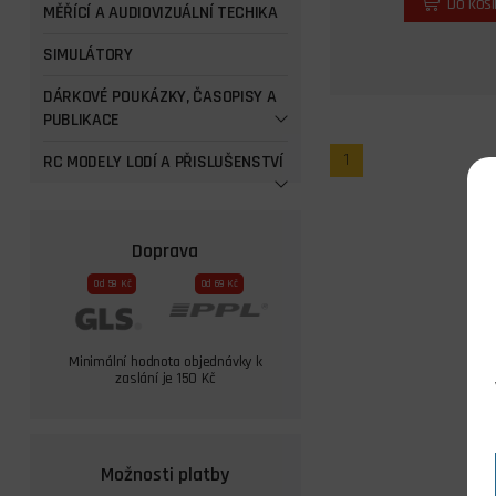
Do koš
MĚŘÍCÍ A AUDIOVIZUÁLNÍ TECHIKA
SIMULÁTORY
DÁRKOVÉ POUKÁZKY, ČASOPISY A
PUBLIKACE
1
RC MODELY LODÍ A PŘISLUŠENSTVÍ
Doprava
Od 59 Kč
Od 69 Kč
Minimální hodnota objednávky k
zaslání je 150 Kč
Možnosti platby