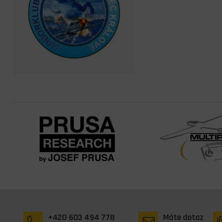
+420 603 494 778
Máte dotaz