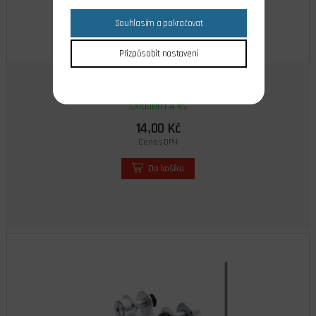
Souhlasím a pokračovat
Přizpůsobit nastavení
Středící kroužek 9,3/5 4571
skladem 4 ks
14,00 Kč
Cena s DPH
Do košíku