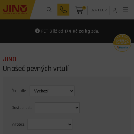
0
CZK
|
EUR
PET-G již od
174 Kč za kg
zde.
JINO
Unašeč pevných vrtulí
Řadit dle:
Dostupnost:
Výrobce