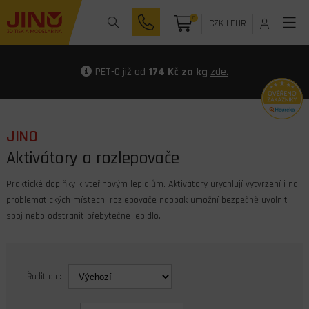
0
CZK
|
EUR
PET-G již od
174 Kč za kg
zde.
JINO
Aktivátory a rozlepovače
Praktické doplňky k vteřinovým lepidlům. Aktivátory urychlují vytvrzení i na
problematických místech, rozlepovače naopak umožní bezpečně uvolnit
spoj nebo odstranit přebytečné lepidlo.
Řadit dle: