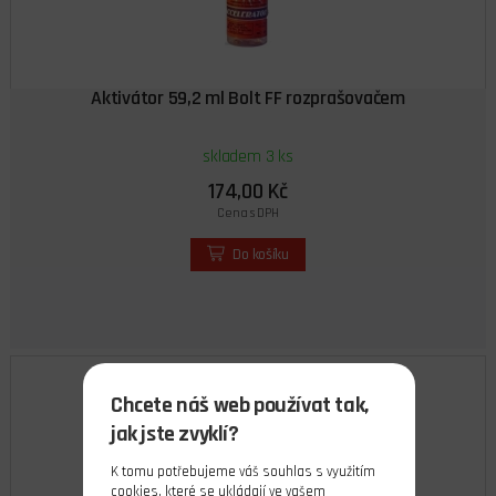
Aktivátor 59,2 ml Bolt FF rozprašovačem
skladem 3 ks
174,00 Kč
Cena s DPH
Do košíku
Chcete náš web používat tak,
jak jste zvyklí?
K tomu potřebujeme váš souhlas s využitím
cookies
, které se ukládají ve vašem