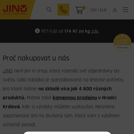
0
CZK
|
EUR
PET-G již od
174 Kč za kg
zde.
Proč nakupovat u nás
JINO
není jen e-shop, který rozesílá své objednávky do
světa. Celá nabídka je specializovaná na letecké potřeby,
pro které máme
na skladě více jak 4 600 různých
produktů.
Máme také
kamennou prodejnu
v Hradci
Králové
, kde si výrobky můžete vyzkoušet. Nesmíme
zapomenout ani na zkušený tým, který vám s výběrem
ochotně poradí.