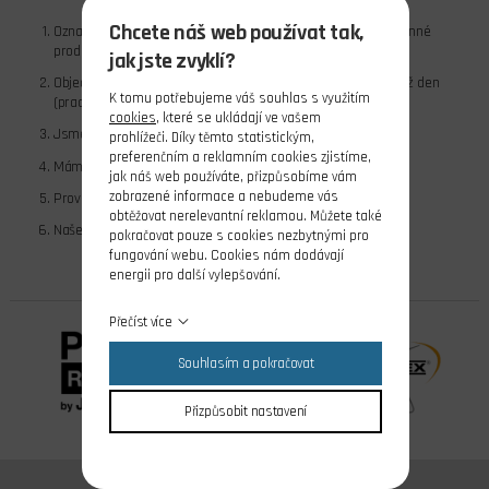
Chcete náš web používat tak,
Označení SKLADEM = ihned k dispozici na e-shopu a v kamenné
prodejně.
jak jste zvyklí?
Objednávky zboží SKLADEM přijaté do 11 hod. expedujeme týž den
K tomu potřebujeme váš souhlas s využitím
(pracovní dny).
cookies
, které se ukládají ve vašem
Jsme stabilní firma s více jak 30 letou působností na trhu.
prohlížeči. Díky těmto statistickým,
preferenčním a reklamním cookies zjistíme,
Máme vlastní skladové zásoby.
jak náš web používáte, přizpůsobíme vám
zobrazené informace a nebudeme vás
Provozujeme e-shop i kamennou prodejnu.
obtěžovat nerelevantní reklamou. Můžete také
Naše práce je i naším koníčkem.
pokračovat pouze s cookies nezbytnými pro
fungování webu. Cookies nám dodávají
ZASTUPUJEME TYTO FIRMY
energii pro další vylepšování.
Přečíst více
Souhlasím a pokračovat
Přizpůsobit nastavení