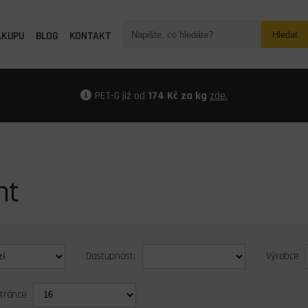
ÁKUPU
BLOG
KONTAKT
Hledat
PET-G již od
174 Kč za kg
zde.
nt
Dostupnost:
Výrobce
stránce