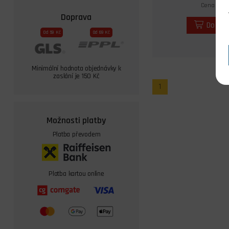
Cena s DPH
Doprava
Do koš
Od 59 Kč
Od 69 Kč
Minimální hodnota objednávky k
zaslání je 150 Kč
1
Možnosti platby
Platba převodem
Platba kartou online