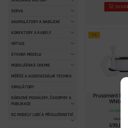
SPALOVACÍ MOTORY
Do koš
SERVA
AKUMULÁTORY A NABÍJENÍ
KONEKTORY A KABELY
-7%
VRTULE
STAVBA MODELU
MODELÁŘSKÁ CHEMIE
MĚŘÍCÍ A AUDIOVIZUÁLNÍ TECHIKA
SIMULÁTORY
Prusament PET-
DÁRKOVÉ POUKÁZKY, ČASOPISY A
White 1
PUBLIKACE
skladem 4 
RC MODELY LODÍ A PŘISLUŠENSTVÍ
749,00 Kč
699,00 