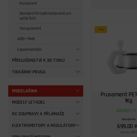
Prusament
Standard HS (optimalizované pro
rychlý tisk)
Transparentní
-7%
ABS+ Matt
Experimentální
PŘÍSLUŠENSTVÍ K 3D TISKU
TISKÁRNY PRUSA
MODELAŘINA
Prusament PET
1Kg
MODELY LETADEL
skladem 2 
RC SOUPRAVY A PŘIJÍMAČE
749,00 Kč
699,00 
ELEKTROMOTORY A REGULÁTORY
Cena s DPH