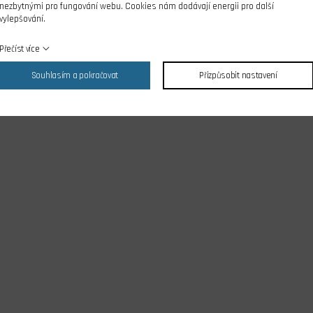
nezbytnými pro fungování webu. Cookies nám dodávají energii pro další
vylepšování.
íku
Přečíst více
Souhlasím a pokračovat
Přizpůsobit nastavení