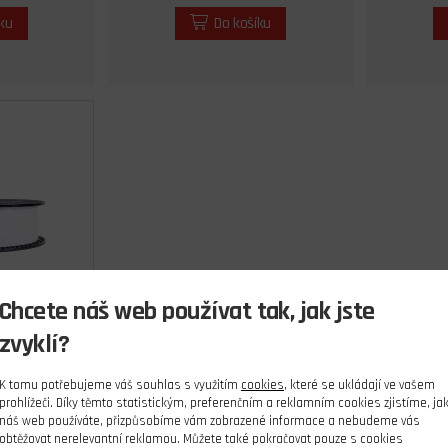
íku
Do košíku
Chcete náš web používat tak, jak jste
G Signal
zvyklí?
Kg
ks
K tomu potřebujeme váš souhlas s využitím
cookies
, které se ukládají ve vašem
prohlížeči. Díky těmto statistickým, preferenčním a reklamním cookies zjistíme, ja
náš web používáte, přizpůsobíme vám zobrazené informace a nebudeme vás
Kč
obtěžovat nerelevantní reklamou. Můžete také pokračovat pouze s cookies