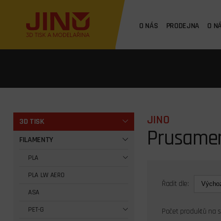
O NÁS
PRODEJNA
O N
JINO
3D TISK
Prusame
FILAMENTY
PLA
PLA LW AERO
Řadit dle:
ASA
PET-G
Počet produktů na 