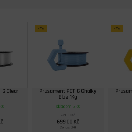
-7%
-7%
-G Clear
Prusament PET-G Chalky
Prusam
Blue 1Kg
ks
skladem 5 ks
749,00 Kč
Kč
699,00 Kč
Cena s DPH