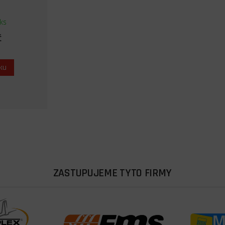
ks
č
íku
ZASTUPUJEME TYTO FIRMY