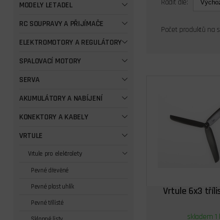
Řadit dle:
MODELY LETADEL
RC SOUPRAVY A PŘIJÍMAČE
Počet produktů na 
ELEKTROMOTORY A REGULÁTORY
SPALOVACÍ MOTORY
SERVA
AKUMULÁTORY A NABÍJENÍ
KONEKTORY A KABELY
VRTULE
Vrtule pro elektrolety
Pevné dřevěné
Pevné plast uhlík
Vrtule 6x3 tříl
Pevné třílisté
skladem 1 
Sklopné listy