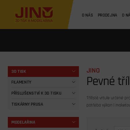
O NÁS
PRODEJNA
O N
JINO
3D TISK
Pevné tříl
FILAMENTY
PŘÍSLUŠENSTVÍ K 3D TISKU
Třílisté vrtule určené pr
TISKÁRNY PRUSA
potřeba výkon i maketov
MODELAŘINA