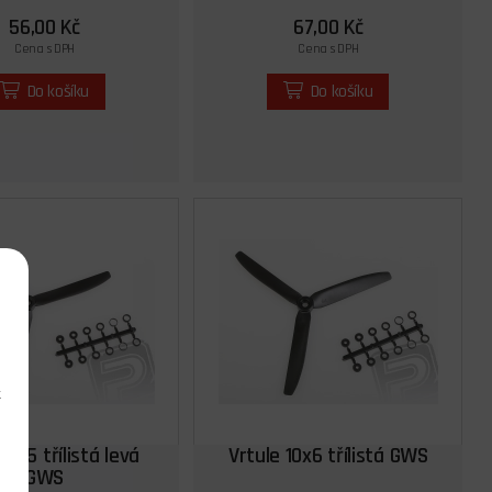
56,00 Kč
67,00 Kč
Cena s DPH
Cena s DPH
Do košíku
Do košíku
k
 9x5 třílistá levá
Vrtule 10x6 třílistá GWS
GWS