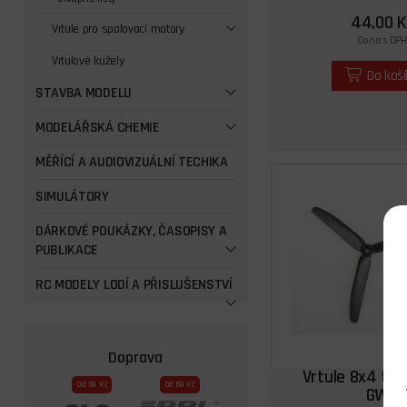
44,00 K
Vrtule pro spalovací motory
Cena s DPH
Vrtulové kužely
Do koš
STAVBA MODELU
MODELÁŘSKÁ CHEMIE
MĚŘÍCÍ A AUDIOVIZUÁLNÍ TECHIKA
SIMULÁTORY
DÁRKOVÉ POUKÁZKY, ČASOPISY A
PUBLIKACE
RC MODELY LODÍ A PŘISLUŠENSTVÍ
Doprava
Vrtule 8x4 tříl
Od 59 Kč
Od 69 Kč
GWS