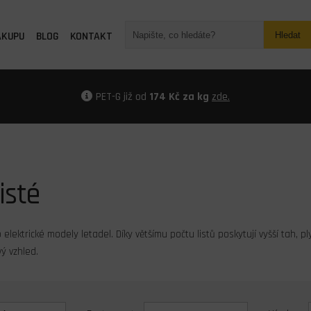
ÁKUPU
BLOG
KONTAKT
Hledat
PET-G již od
174 Kč za kg
zde.
isté
o elektrické modely letadel. Díky většímu počtu listů poskytují vyšší tah, p
ý vzhled.