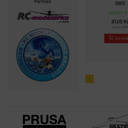
Partneři
GWS
skladem 3 
81,00 K
Cena s DPH
Do koš
1