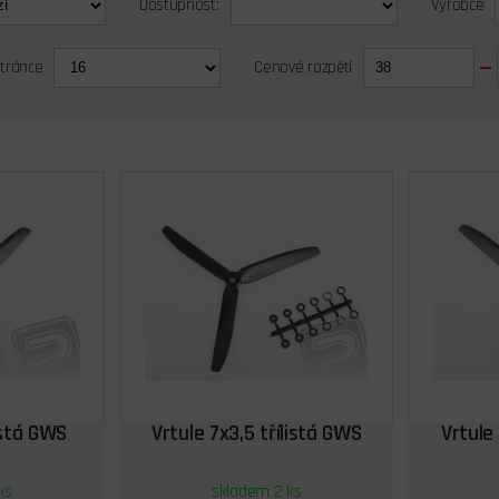
Dostupnost:
Výrobce
stránce
Cenové rozpětí
istá GWS
Vrtule 7x3,5 třílistá GWS
Vrtule 
ks
skladem 2 ks