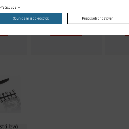
ks
skladem 3 ks
Přečíst více
č
65,00 Kč
Souhlasím a pokračovat
Přizpůsobit nastavení
Cena s DPH
íku
Do košíku
istá levá