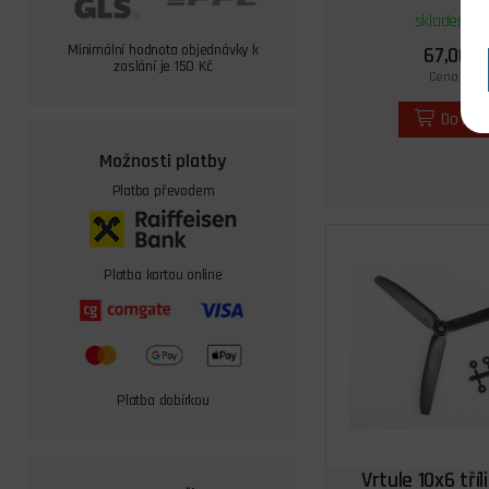
skladem 3 
Minimální hodnota objednávky k
67,00 K
zaslání je 150 Kč
Cena s DPH
Do koš
Možnosti platby
Platba převodem
Platba kartou online
Platba dobírkou
Vrtule 10x6 tříl