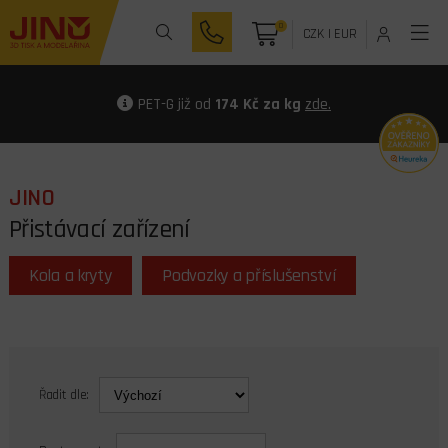
0
CZK
|
EUR
PET-G již od
174 Kč za kg
zde.
JINO
Přistávací zařízení
Kola a kryty
Podvozky a příslušenství
Řadit dle: