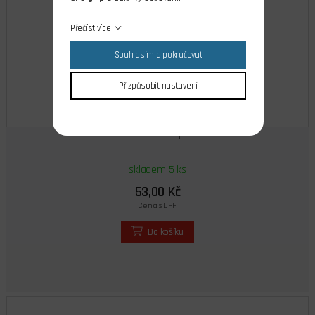
Přečíst více
Souhlasím a pokračovat
Přizpůsobit nastavení
Hřídel kola 6 mm pár 2872
skladem 5 ks
53,00 Kč
Cena s DPH
Do košíku