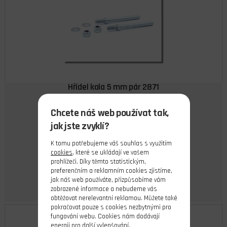
Hřídel kola 5 mm pár 2871
Chcete náš web používat tak,
skladem 3 ks
jak jste zvyklí?
45,00 Kč
Cena s DPH
K tomu potřebujeme váš souhlas s využitím
cookies
, které se ukládají ve vašem
Do košíku
prohlížeči. Díky těmto statistickým,
preferenčním a reklamním cookies zjistíme,
jak náš web používáte, přizpůsobíme vám
zobrazené informace a nebudeme vás
obtěžovat nerelevantní reklamou. Můžete také
pokračovat pouze s cookies nezbytnými pro
fungování webu. Cookies nám dodávají
energii pro další vylepšování.