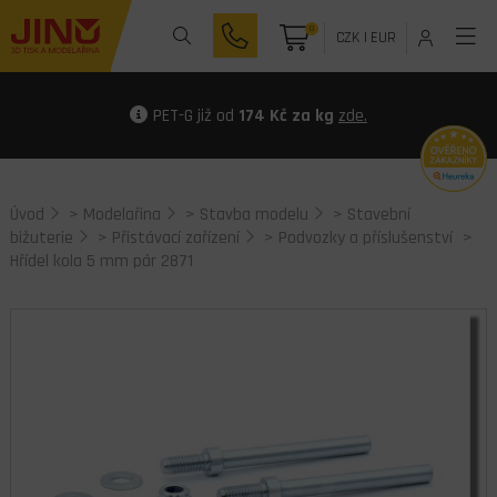
0
CZK
|
EUR
PET-G již od
174 Kč za kg
zde.
Úvod
>
Modelařina
>
Stavba modelu
>
Stavební
bižuterie
>
Přistávací zařízení
>
Podvozky a příslušenství
>
Hřídel kola 5 mm pár 2871