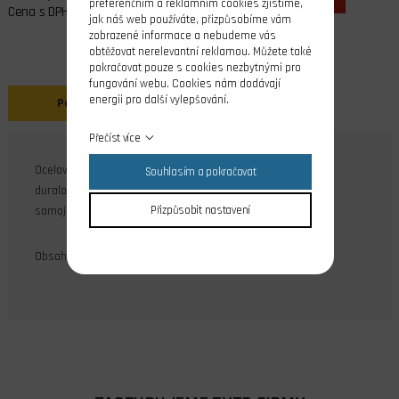
preferenčním a reklamním cookies zjistíme,
Cena s DPH
jak náš web používáte, přizpůsobíme vám
zobrazené informace a nebudeme vás
obtěžovat nerelevantní reklamou. Můžete také
pokračovat pouze s cookies nezbytnými pro
fungování webu. Cookies nám dodávají
energii pro další vylepšování.
Popis
Přečíst více
Ocelové zinkované hřídele kola pro montáž na podvozek z
Souhlasím a pokračovat
duralového plechu nebo laminátu. Upevnění pomocí
samojistných matic.
Přizpůsobit nastavení
Obsah balení: 2 ks