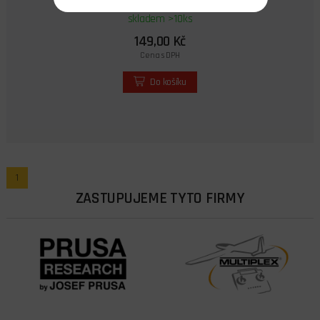
skladem >10ks
149,00 Kč
Cena s DPH
Do košíku
1
ZASTUPUJEME TYTO FIRMY