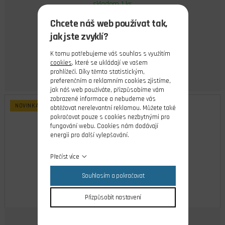
skladem 1 ks
290,00 Kč
Chcete náš web používat tak,
Cena s DPH
jak jste zvyklí?
Do košíku
K tomu potřebujeme váš souhlas s využitím
cookies
, které se ukládají ve vašem
prohlížeči. Díky těmto statistickým,
preferenčním a reklamním cookies zjistíme,
jak náš web používáte, přizpůsobíme vám
zobrazené informace a nebudeme vás
NOVINKA
obtěžovat nerelevantní reklamou. Můžete také
pokračovat pouze s cookies nezbytnými pro
fungování webu. Cookies nám dodávají
energii pro další vylepšování.
Přečíst více
Souhlasím a pokračovat
Přizpůsobit nastavení
JINO házedlo "JIŇÁČEK"