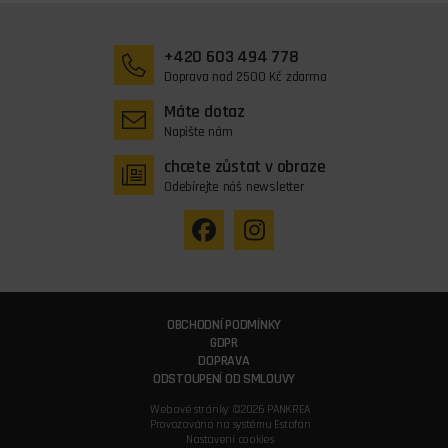
+420 603 494 778
Doprava nad 2500 Kč zdarma
Máte dotaz
Napište nám
chcete zůstat v obraze
Odebírejte náš newsletter
OBCHODNÍ PODMÍNKY
GDPR
DOPRAVA
ODSTOUPENÍ OD SMLOUVY
Webové stránky ©2026 PANKREA
Provozováno na systému Estofan
Nastavení cookies