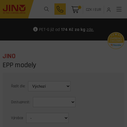
0
CZK
|
EUR
PET-G již od
174 Kč za kg
zde.
JINO
EPP modely
Řadit dle:
Dostupnost:
Výrobce