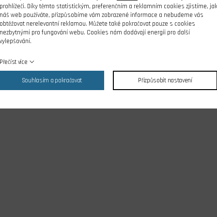
prohlížeči. Díky těmto statistickým, preferenčním a reklamním cookies zjistíme, ja
náš web používáte, přizpůsobíme vám zobrazené informace a nebudeme vás
obtěžovat nerelevantní reklamou. Můžete také pokračovat pouze s cookies
nezbytnými pro fungování webu. Cookies nám dodávají energii pro další
vylepšování.
Přečíst více
Souhlasím a pokračovat
Přizpůsobit nastavení