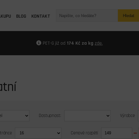
ÁKUPU
BLOG
KONTAKT
Hledat
PET-G již od
174 Kč za kg
zde.
atní
Dostupnost:
Výrobce
stránce
Cenové rozpětí