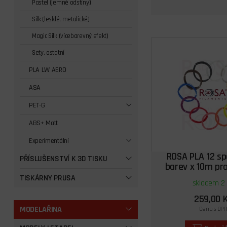
Pastel (jemné odstíny)
Silk (lesklé, metalické)
Magic Silk (vícebarevný efekt)
Sety, ostatní
PLA LW AERO
ASA
PET-G
ABS+ Matt
Experimentální
ROSA PLA 12 spe
PŘÍSLUŠENSTVÍ K 3D TISKU
barev x 10m pr
TISKÁRNY PRUSA
skladem 2 
259,00 
MODELAŘINA
Cena s DPH