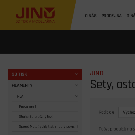
O NÁS
PRODEJNA
O N
JINO
3D TISK
Sety, ost
FILAMENTY
PLA
Prusament
Řadit dle:
Starter (pro běžný tisk)
Speed Matt (rychlý tisk, matný povrch)
Počet produktů na 