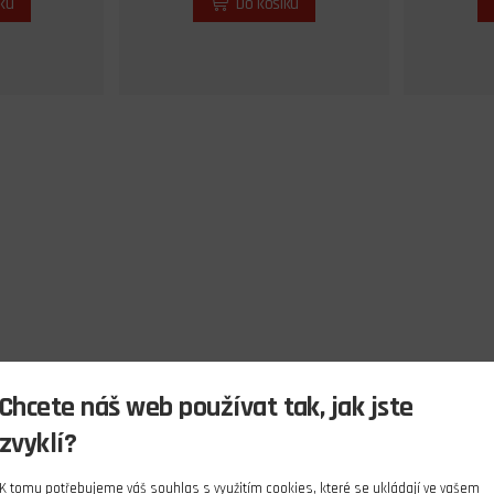
íku
Do košíku
Chcete náš web používat tak, jak jste
zvyklí?
K tomu potřebujeme váš souhlas s využitím
cookies
, které se ukládají ve vašem