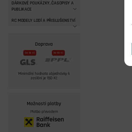
DÁRKOVÉ POUKÁZKY, ČASOPISY A
PUBLIKACE
RC MODELY LODÍ A PŘISLUŠENSTVÍ
Doprava
Od 59 Kč
Od 69 Kč
Minimální hodnota objednávky k
zaslání je 150 Kč
Možnosti platby
Platba převodem