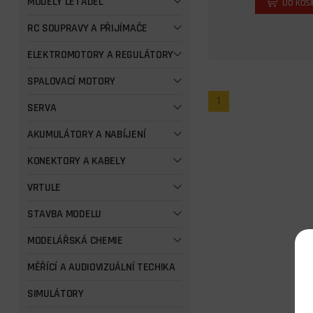
MODELY LETADEL
Do koš
RC SOUPRAVY A PŘIJÍMAČE
ELEKTROMOTORY A REGULÁTORY
SPALOVACÍ MOTORY
1
SERVA
AKUMULÁTORY A NABÍJENÍ
KONEKTORY A KABELY
VRTULE
STAVBA MODELU
MODELÁŘSKÁ CHEMIE
MĚŘÍCÍ A AUDIOVIZUÁLNÍ TECHIKA
SIMULÁTORY