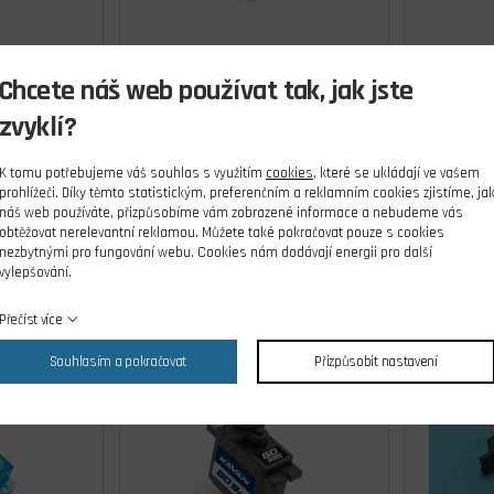
servo
GO-13MG servo 13 g
GO-
Chcete náš web používat tak, jak jste
5kg.cm)
zvyklí?
ks
skladem 9 ks
Kč
281,00 Kč
K tomu potřebujeme váš souhlas s využitím
cookies
, které se ukládají ve vašem
Cena s DPH
prohlížeči. Díky těmto statistickým, preferenčním a reklamním cookies zjistíme, ja
náš web používáte, přizpůsobíme vám zobrazené informace a nebudeme vás
íku
Do košíku
obtěžovat nerelevantní reklamou. Můžete také pokračovat pouze s cookies
nezbytnými pro fungování webu. Cookies nám dodávají energii pro další
vylepšování.
Přečíst více
Souhlasím a pokračovat
Přizpůsobit nastavení