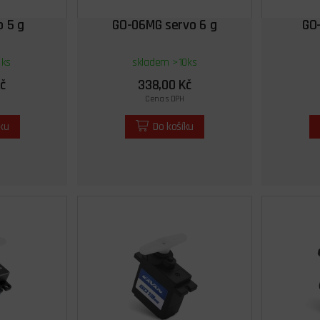
o 5 g
GO-06MG servo 6 g
GO-
 ks
skladem >10ks
č
338,00 Kč
Cena s DPH
íku
Do košíku