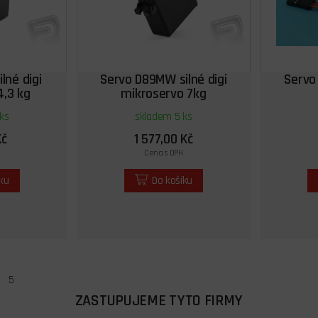
lné digi
Servo D89MW silné digi
Servo 
4,3 kg
mikroservo 7kg
ks
skladem 5 ks
Kč
1 577,00 Kč
Cena s DPH
íku
Do košíku
5
ZASTUPUJEME TYTO FIRMY