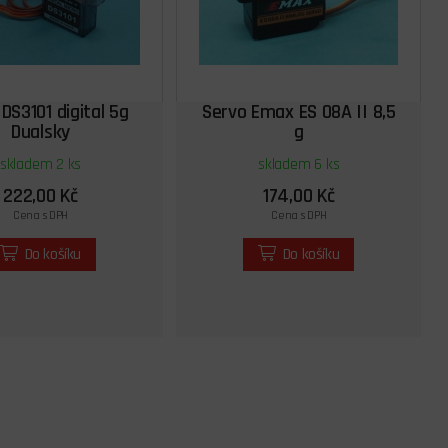
DS3101 digital 5g
Servo Emax ES 08A II 8,5
Dualsky
g
skladem 2 ks
skladem 6 ks
222,00 Kč
174,00 Kč
Cena s DPH
Cena s DPH
Do košíku
Do košíku