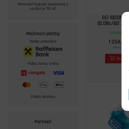
Minimální hodnota objednávky k
zaslání je 150 Kč
GO-1020MG 
(0,08s/60°, 7,
skladem 2 
Možnosti platby
1 234,00 
Platba převodem
Cena s DPH
Do koš
Platba kartou online
Platba dobírkou
Partneři