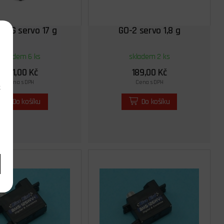
17MG servo 17 g
GO-2 servo 1,8 g
skladem 6 ks
skladem 2 ks
281,00 Kč
189,00 Kč
Cena s DPH
Cena s DPH
k
Do košíku
Do košíku