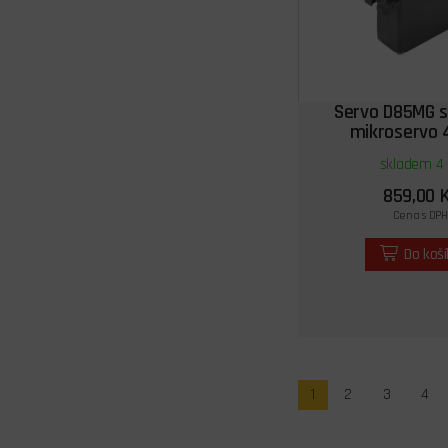
Servo D85MG si
mikroservo 
skladem 4 
859,00 
Cena s DPH
Do koš
1
2
3
4