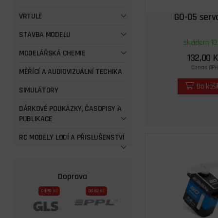
GO-05 serv
VRTULE
STAVBA MODELU
skladem 10
MODELÁŘSKÁ CHEMIE
132,00 K
Cena s DPH
MĚŘÍCÍ A AUDIOVIZUÁLNÍ TECHIKA
Do koš
SIMULÁTORY
DÁRKOVÉ POUKÁZKY, ČASOPISY A
PUBLIKACE
RC MODELY LODÍ A PŘISLUŠENSTVÍ
Doprava
Od 59 Kč
Od 69 Kč