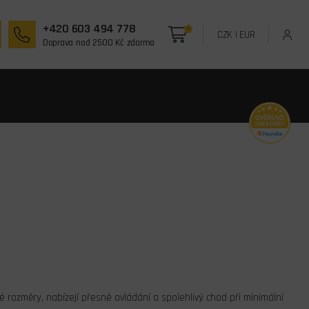
+420 603 494 778
0
CZK
|
EUR
Doprava nad 2500 Kč zdarma
lé rozměry, nabízejí přesné ovládání a spolehlivý chod při minimální