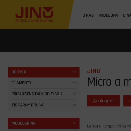
O NÁS
PRODEJNA
O N
JINO
3D TISK
Micro a m
FILAMENTY
PŘÍSLUŠENSTVÍ K 3D TISKU
Analogová
TISKÁRNY PRUSA
MODELAŘINA
Lehká a kompaktní serva 