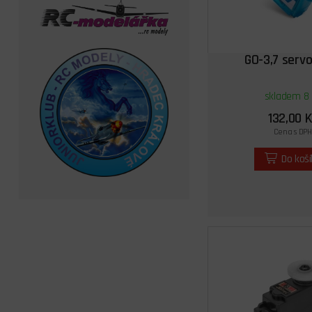
GO-3,7 servo
skladem 8 
132,00 K
Cena s DPH
Do koš