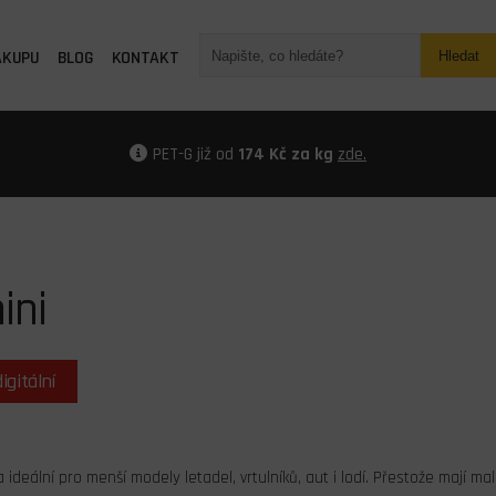
ÁKUPU
BLOG
KONTAKT
Hledat
PET-G již od
174 Kč za kg
zde.
ini
digitální
ideální pro menší modely letadel, vrtulníků, aut i lodí. Přestože mají ma