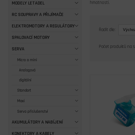
hmotnosti.
MODELY LETADEL
RC SOUPRAVY A PŘIJÍMAČE
ELEKTROMOTORY A REGULÁTORY
Řadit dle:
SPALOVACÍ MOTORY
Počet produktů na 
SERVA
Micro a mini
Analogová
digitální
Standart
Maxi
Serva příslušenství
AKUMULÁTORY A NABÍJENÍ
KONEKTORY A KABELY