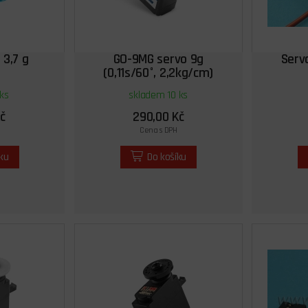
 3,7 g
GO-9MG servo 9g
Serv
(0,11s/60°, 2,2kg/cm)
ks
skladem 10 ks
č
290,00 Kč
Cena s DPH
íku
Do košíku