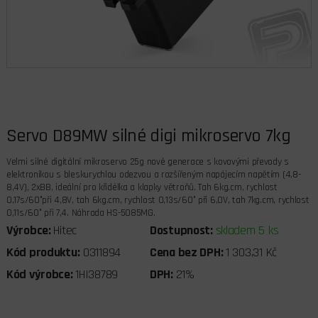
Servo D89MW silné digi mikroservo 7kg
Velmi silné digitální mikroservo 25g nové generace s kovovými převody s
elektronikou s bleskurychlou odezvou a rozšířeným napájecím napětím (4,8-
8,4V), 2xBB, ideální pro křidélka a klapky větroňů. Tah 6kg.cm, rychlost
0,17s/60°při 4,8V, tah 6kg.cm, rychlost 0,13s/60° při 6,0V, tah 7kg.cm, rychlost
0,11s/60° při 7,4. Náhrada HS-5085MG.
Výrobce:
Hitec
Dostupnost:
skladem 5 ks
Kód produktu:
0311894
Cena bez DPH:
1 303,31 Kč
Kód výrobce:
1HI38789
DPH:
21%