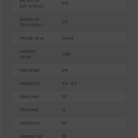
Rychlost při
0.13
6.0V [s/60st.]
Rychlost při
0.11
7.4V [s/60st.]
Převody serva
kovové
Kuličková
2xBB
ložiska
Highvoltage
ano
Napájení [V]
4.8 - 8.4
Délka [mm]
29
Šířka [mm]
13
Výška [mm]
30
Hmotnost [g]
25