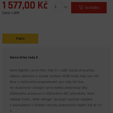
1 577,00 Kč
ks
do košíku
Cena s DPH
Popis
Serva Hitec řady D
Nová digitální serva Hitec řady D v sobě slučují utrarychlou
odezvu, přesnost a vysoké rozlišení 4096 kroků řady serv HS-
8xxx s možnostmi programování serv řady HS-7xxx.
Ve skutečnosti stávající serva daleko překonávají díky
32bitovému procesoru a 12bitovému ADC převodníku. Navíc
nabízejí funkci „Wide Voltage“ dovolující využívat napájení
z akumulátorů v širokém rozsahu jmenovitých napětí 4,8 až 7,4
V.