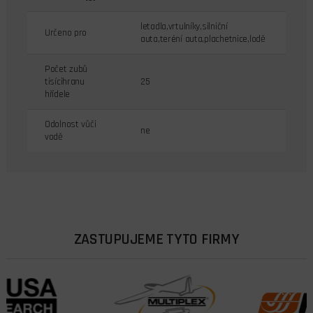
letadla,vrtulníky,silniční
Určeno pro
auta,teréní auta,plachetnice,lodě
Počet zubů
tisícihranu
25
hřídele
Odolnost vůči
ne
vodě
ZASTUPUJEME TYTO FIRMY