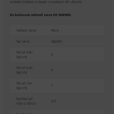
ovládání křidélek a klapek v modelech RC větroňů.
Do budoucna nahradí serva HS-5085MG.
Velikost serva
Micro
Typ serva
digitální
Tah při 4.8V
5
[kg/cm]
Tah při 6.0V
6
[kg/cm]
Tah při 7.4V
7
[kg/cm]
Rychlost při
0.17
4.8V [s/60st.]