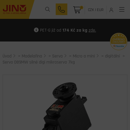
0
CZK
|
EUR
PET-G již od
174 Kč za kg
zde.
Úvod
>
Modelařina
>
Serva
>
Micro a mini
>
digitální
>
Servo D89MW silné digi mikroservo 7kg