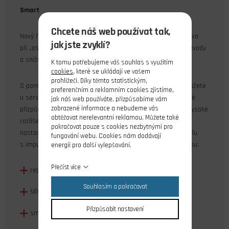
Smart
Chcete náš web používat tak,
Nový řídící algoritmus bránící samovolnému rozkmitání serva
jak jste zvyklí?
při „ostrém“ nastavení pásma necitlivosti serva, šetřící převody
a snižující proudový odběr.
K tomu potřebujeme váš souhlas s využitím
cookies
, které se ukládají ve vašem
prohlížeči. Díky těmto statistickým,
S pomocí novéhoho programátoru/USB rozhraní DPC-11 můžete
preferenčním a reklamním cookies zjistíme,
u serv řady D nastavovat množství parametrů pro dokonalé
jak náš web používáte, přizpůsobíme vám
zobrazené informace a nebudeme vás
přizpůsobení serva vaší aplikaci. Serva řady D mají trvale vysoké
obtěžovat nerelevantní reklamou. Můžete také
rozlišení; s pomocí funkce „velikost výchylky (EPA)“ můžete
pokračovat pouze s cookies nezbytnými pro
nastavit rozsah výchylky serva až na 180° (při řídícím signálu
fungování webu. Cookies nám dodávají
s impulsy o šířce 0,9-2,1 ms). Programovatelné hodnoty jsou:
energii pro další vylepšování.
Přečíst více
reset na výchozí tovární hodnoty
Souhlasím a pokračovat
šířka pásma necitlivosti (nastavitelná v 10 krocích)
Přizpůsobit nastavení
smysl otáčení