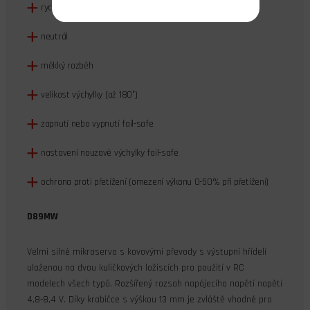
rychlost otáčení
neutrál
měkký rozběh
velikost výchylky (až 180°)
zapnutí nebo vypnutí fail-safe
nastavení nouzové výchylky fail-safe
ochrana proti přetížení (omezení výkonu 0-50% při přetížení)
D89MW
Velmi silné mikroservo s kovovými převody s výstupní hřídelí
uloženou na dvou kuličkových ložiscích pro použití v RC
modelech všech typů. Rozšířený rozsah napájecího napětí napětí
4,8-8,4 V. Díky krabičce s výškou 13 mm je zvláště vhodné pro