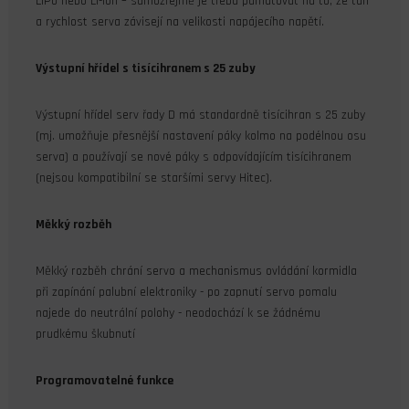
LiPo nebo Li-ion – samozřejmě je třeba pamatovat na to, že tah
a rychlost serva závisejí na velikosti napájecího napětí.
Výstupní hřídel s tisícihranem s 25 zuby
Výstupní hřídel serv řady D má standardně tisícihran s 25 zuby
(mj. umožňuje přesnější nastavení páky kolmo na podélnou osu
serva) a používají se nové páky s odpovídajícím tisícihranem
(nejsou kompatibilní se staršími servy Hitec).
Měkký rozběh
Měkký rozběh chrání servo a mechanismus ovládání kormidla
při zapínání palubní elektroniky - po zapnutí servo pomalu
najede do neutrální polohy - neodochází k se žádnému
prudkému škubnutí
Programovatelné funkce