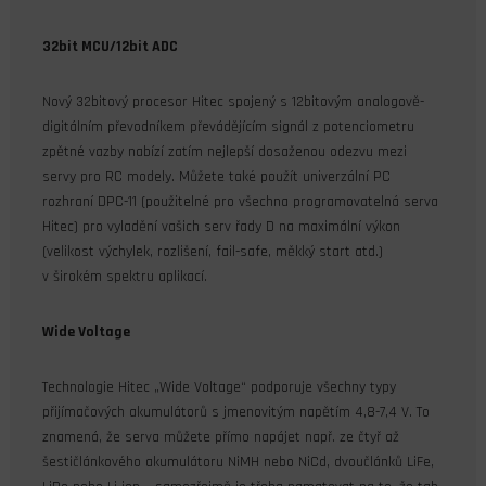
32bit MCU/12bit ADC
Nový 32bitový procesor Hitec spojený s 12bitovým analogově-
digitálním převodníkem převádějícím signál z potenciometru
zpětné vazby nabízí zatím nejlepší dosaženou odezvu mezi
servy pro RC modely. Můžete také použít univerzální PC
rozhraní DPC-11 (použitelné pro všechna programovatelná serva
Hitec) pro vyladění vašich serv řady D na maximální výkon
(velikost výchylek, rozlišení, fail-safe, měkký start atd.)
v širokém spektru aplikací.
Wide Voltage
Technologie Hitec „Wide Voltage“ podporuje všechny typy
přijímačových akumulátorů s jmenovitým napětím 4,8-7,4 V. To
znamená, že serva můžete přímo napájet např. ze čtyř až
šestičlánkového akumulátoru NiMH nebo NiCd, dvoučlánků LiFe,