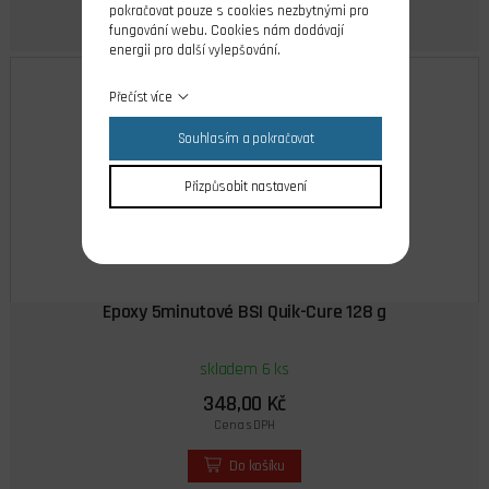
pokračovat pouze s cookies nezbytnými pro
fungování webu. Cookies nám dodávají
energii pro další vylepšování.
Přečíst více
Souhlasím a pokračovat
Přizpůsobit nastavení
Epoxy 5minutové BSI Quik-Cure 128 g
skladem 6 ks
348,00 Kč
Cena s DPH
Do košíku