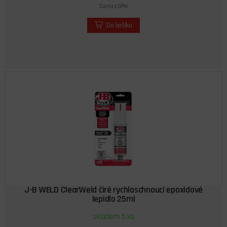
Cena s DPH
Do košíku
J-B WELD ClearWeld čiré rychloschnoucí epoxidové
lepidlo 25ml
skladem 5 ks