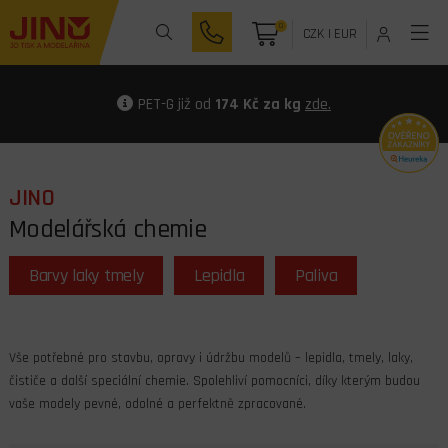
0
CZK
|
EUR
PET-G již od
174 Kč za kg
zde.
JINO
Modelářská chemie
Barvy laky tmely
Lepidla
Paliva
Vše potřebné pro stavbu, opravy i údržbu modelů – lepidla, tmely, laky,
čističe a další speciální chemie. Spolehliví pomocníci, díky kterým budou
vaše modely pevné, odolné a perfektně zpracované.