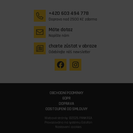
+420 603 494 778
Doprava nad 2500 Kč zdarma
Máte dotaz
Napište nám
chcete zůstat v obraze
Odebírejte náš newsletter
OBCHODNÍ PODMÍNKY
GDPR
DOPRAVA
ODSTOUPENÍ OD SMLOUVY
Webové stránky ©2026 PANKREA
Provozováno na systému Estofan
Nastavení cookies