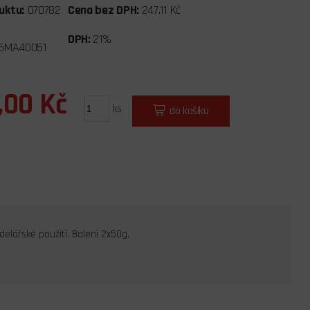
uktu:
070782
Cena bez DPH:
247,11 Kč
DPH:
21%
5MA40051
,00 Kč
ks
do košíku
elářské použití. Balení 2x50g.