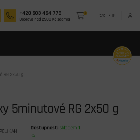
+420 603 494 778
0
CZK
|
EUR
Doprava nad 2500 Kč zdarma
é RG 2x50 g
xy 5minutové RG 2x50 g
Dostupnost:
skladem 1
PELIKAN
ks