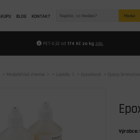
ÁKUPU
BLOG
KONTAKT
Hledat
PET-G již od
174 Kč za kg
zde.
>
Modelářská chemie
>
Lepidla
>
Epoxidová
> Epoxy 5minutov
Epo
Výrobce: