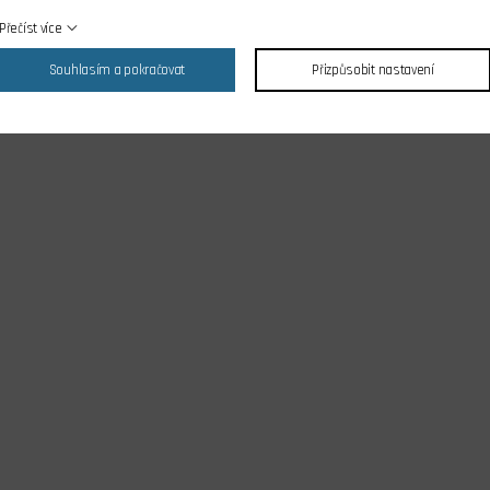
Přečíst více
Souhlasím a pokračovat
Přizpůsobit nastavení