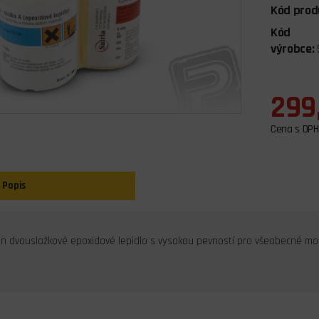
Kód prod
Kód
výrobce:
299
Cena s DPH
Popis
min dvousložkové epoxidové lepidlo s vysokou pevností pro všeobecné mod