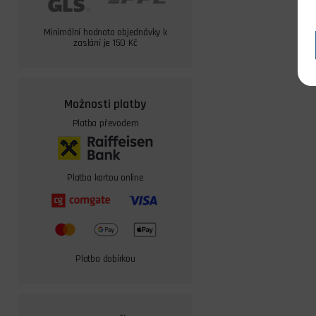
Minimální hodnota objednávky k
zaslání je 150 Kč
Možnosti platby
Platba převodem
Platba kartou online
Platba dobírkou