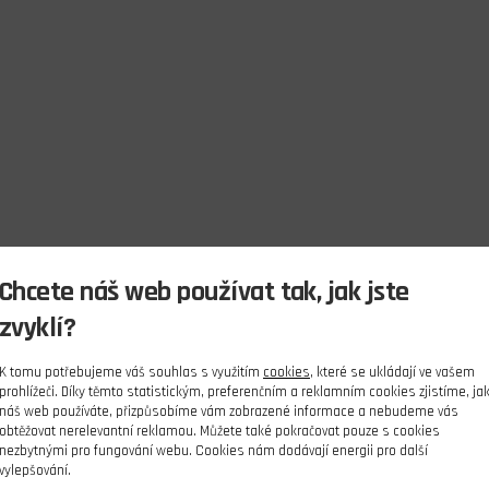
Chcete náš web používat tak, jak jste
zvyklí?
K tomu potřebujeme váš souhlas s využitím
cookies
, které se ukládají ve vašem
prohlížeči. Díky těmto statistickým, preferenčním a reklamním cookies zjistíme, ja
náš web používáte, přizpůsobíme vám zobrazené informace a nebudeme vás
obtěžovat nerelevantní reklamou. Můžete také pokračovat pouze s cookies
nezbytnými pro fungování webu. Cookies nám dodávají energii pro další
vylepšování.