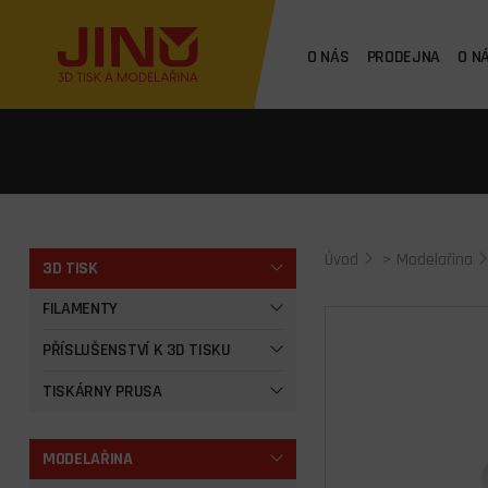
O NÁS
PRODEJNA
O N
Úvod
>
Modelařina
3D TISK
FILAMENTY
PŘÍSLUŠENSTVÍ K 3D TISKU
TISKÁRNY PRUSA
MODELAŘINA