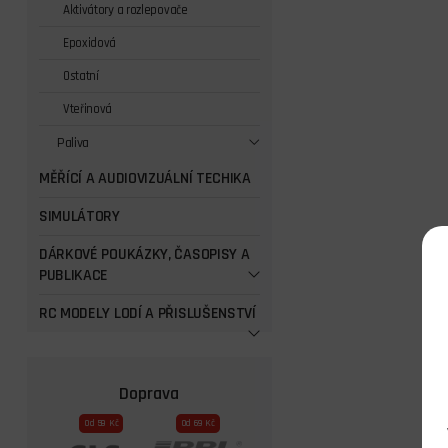
Aktivátory a rozlepovače
Epoxidová
Ostatní
Vteřinová
Paliva
MĚŘÍCÍ A AUDIOVIZUÁLNÍ TECHIKA
SIMULÁTORY
DÁRKOVÉ POUKÁZKY, ČASOPISY A
PUBLIKACE
RC MODELY LODÍ A PŘISLUŠENSTVÍ
Doprava
Od 59 Kč
Od 69 Kč