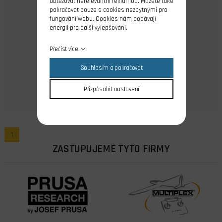
obtěžovat nerelevantní reklamou. Můžete také
pokračovat pouze s cookies nezbytnými pro
fungování webu. Cookies nám dodávají
skladem >10ks
energii pro další vylepšování.
9,00 Kč
Přečíst více
Cena s DPH
Souhlasím a pokračovat
Do košíku
Přizpůsobit nastavení
1
ZASTUPUJEME TYTO FIRMY