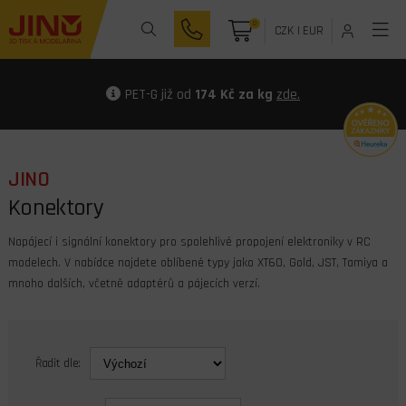
0
CZK
|
EUR
PET-G již od
174 Kč za kg
zde.
JINO
Konektory
Napájecí i signální konektory pro spolehlivé propojení elektroniky v RC
modelech. V nabídce najdete oblíbené typy jako XT60, Gold, JST, Tamiya a
mnoho dalších, včetně adaptérů a pájecích verzí.
Řadit dle: