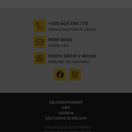
+420 603 494 778
Doprava nad 2500 Kč zdarma
Máte dotaz
Napište nám
chcete zůstat v obraze
Odebírejte náš newsletter
OBCHODNÍ PODMÍNKY
GDPR
DOPRAVA
ODSTOUPENÍ OD SMLOUVY
Webové stránky ©2026 PANKREA
Provozováno na systému Estofan