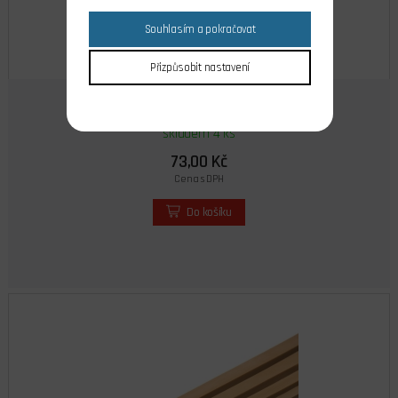
Souhlasím a pokračovat
Přizpůsobit nastavení
Guma 1x6 4 m
skladem 4 ks
73,00 Kč
Cena s DPH
Do košíku