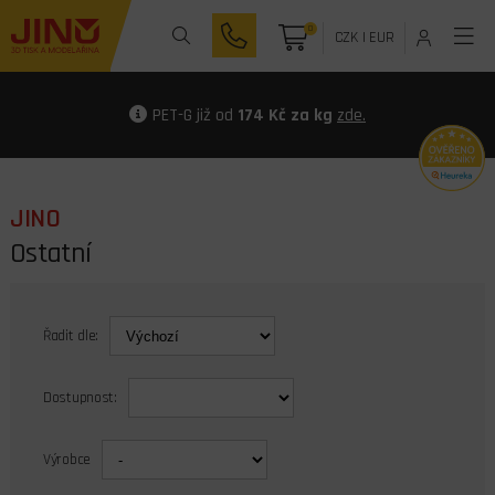
0
CZK
|
EUR
PET-G již od
174 Kč za kg
zde.
JINO
Ostatní
Řadit dle:
Dostupnost:
Výrobce