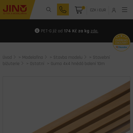
0
CZK
|
EUR
PET-G již od
174 Kč za kg
zde.
Úvod
>
Modelařina
>
Stavba modelu
>
Stavební
bižuterie
>
Ostatní
> Guma 4x4 hnědá balení 10m