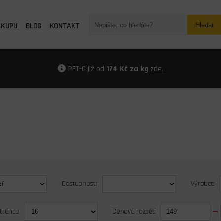
ÁKUPU
BLOG
KONTAKT
Hledat
PET-G již od
174 Kč za kg
zde.
Dostupnost:
Výrobce
stránce
Cenové rozpětí