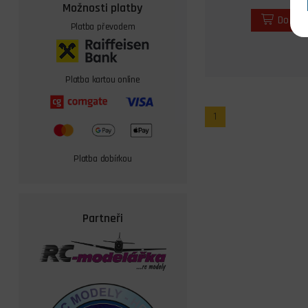
Možnosti platby
Do koš
Platba převodem
Platba kartou online
1
Platba dobírkou
Partneři