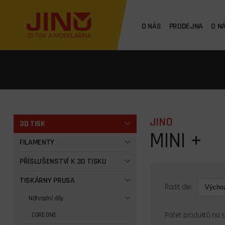
O NÁS
PRODEJNA
O N
JINO
3D TISK
MINI +
FILAMENTY
PŘÍSLUŠENSTVÍ K 3D TISKU
TISKÁRNY PRUSA
Řadit dle:
Náhradní díly
Počet produktů na 
CORE ONE