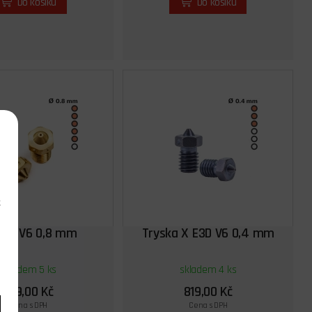
Do košíku
Do košíku
k
ska V6 0,8 mm
Tryska X E3D V6 0,4 mm
skladem 5 ks
skladem 4 ks
149,00 Kč
819,00 Kč
Cena s DPH
Cena s DPH