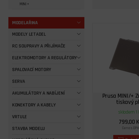
MINI +
MODELAŘINA
MODELY LETADEL
RC SOUPRAVY A PŘIJÍMAČE
ELEKTROMOTORY A REGULÁTORY
SPALOVACÍ MOTORY
SERVA
AKUMULÁTORY A NABÍJENÍ
Prusa MINI/+ Zr
tiskový p
KONEKTORY A KABELY
skladem 1 
VRTULE
799,00 
STAVBA MODELU
Cena s DPH