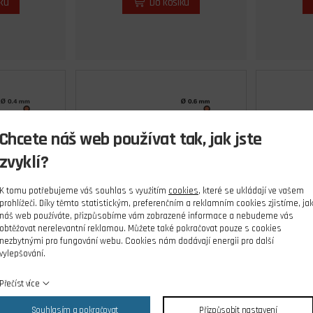
íku
Do košíku
Chcete náš web používat tak, jak jste
zvyklí?
K tomu potřebujeme váš souhlas s využitím
cookies
, které se ukládají ve vašem
prohlížeči. Díky těmto statistickým, preferenčním a reklamním cookies zjistíme, ja
náš web používáte, přizpůsobíme vám zobrazené informace a nebudeme vás
obtěžovat nerelevantní reklamou. Můžete také pokračovat pouze s cookies
,4 mm
Tryska V6 0,6 mm
Try
nezbytnými pro fungování webu. Cookies nám dodávají energii pro další
vylepšování.
ks
skladem 5 ks
Přečíst více
Kč
149,00 Kč
Cena s DPH
Souhlasím a pokračovat
Přizpůsobit nastavení