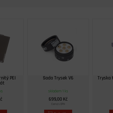
nitý PEI
Sada Trysek V6
Tryska 
lát
ks
skladem 1 ks
Kč
699,00 Kč
Cena s DPH