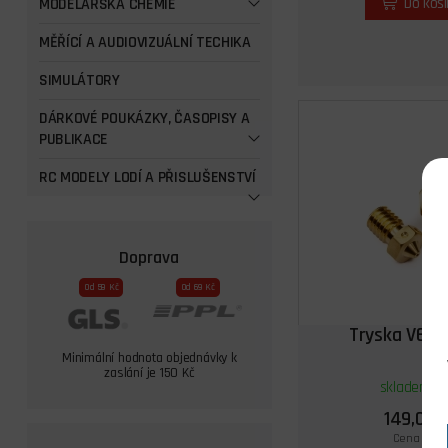
Do koš
MODELÁŘSKÁ CHEMIE
MĚŘÍCÍ A AUDIOVIZUÁLNÍ TECHIKA
SIMULÁTORY
DÁRKOVÉ POUKÁZKY, ČASOPISY A
PUBLIKACE
RC MODELY LODÍ A PŘISLUŠENSTVÍ
Doprava
Od 59 Kč
Od 69 Kč
Tryska V6 0
Minimální hodnota objednávky k
zaslání je 150 Kč
skladem 6 
149,00 
Cena s DPH