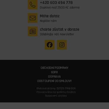
+420 603 494 778
Doprava nad 2500 Kč zdarma
Máte dotaz
Napište nám
chcete zůstat v obraze
Odebírejte náš newsletter
OBCHODNÍ PODMÍNKY
GDPR
DOPRAVA
ODSTOUPENÍ OD SMLOUVY
Webové stránky ©2026 PANKREA
Provozováno na systému Estofan
Nastavení cookies