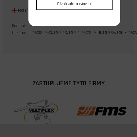
Přizpůsobit nastavení
Materiál: Mosaz
Kompatibilní s
tiskárnami:
MK3S,
MK3,
MK2.5S,
MK2.5,
MK2S,
MINI,
MK3S+,
MINI+,
MK2
ZASTUPUJEME TYTO FIRMY