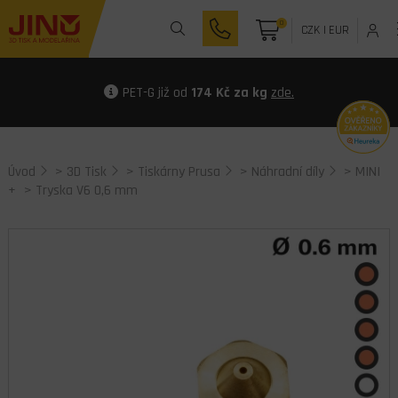
0
CZK
|
EUR
PET-G již od
174 Kč za kg
zde.
Úvod
>
3D Tisk
>
Tiskárny Prusa
>
Náhradní díly
>
MINI
+
> Tryska V6 0,6 mm