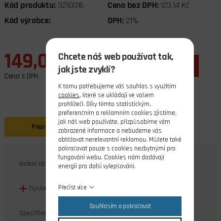
Kód produktu:
3210016
Cena bez DPH:
123,14 Kč
Kód výrobce:
DPH:
21%
149,00 Kč
Chcete náš web používat tak,
ks
do košíku
jak jste zvyklí?
Cena s DPH
K tomu potřebujeme váš souhlas s využitím
cookies
, které se ukládají ve vašem
prohlížeči. Díky těmto statistickým,
preferenčním a reklamním cookies zjistíme,
jak náš web používáte, přizpůsobíme vám
Popis
Související produkty
zobrazené informace a nebudeme vás
obtěžovat nerelevantní reklamou. Můžete také
pokračovat pouze s cookies nezbytnými pro
fungování webu. Cookies nám dodávají
Balení obsahuje:
energii pro další vylepšování.
Přečíst více
Tryska V6 (1 ks)
Souhlasím a pokračovat
Specifikace: