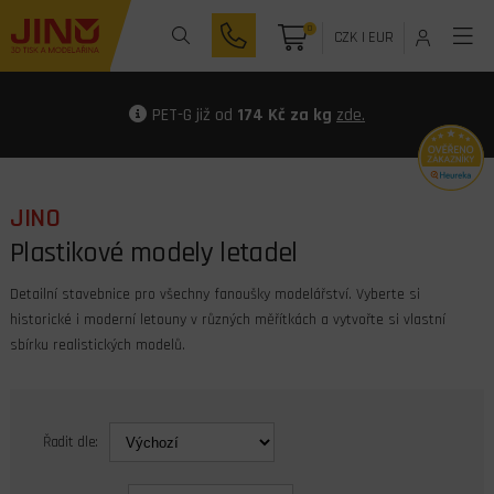
0
CZK
|
EUR
PET-G již od
174 Kč za kg
zde.
JINO
Plastikové modely letadel
Detailní stavebnice pro všechny fanoušky modelářství. Vyberte si
historické i moderní letouny v různých měřítkách a vytvořte si vlastní
sbírku realistických modelů.
Řadit dle: