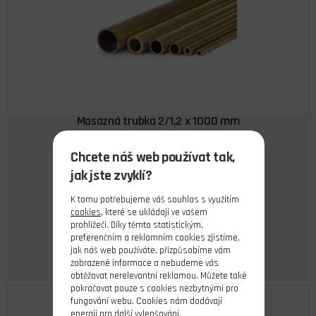
Mosazná trubka 2/1,2 x 1000 mm
Chcete náš web používat tak,
skladem 8 ks
jak jste zvyklí?
48,00 Kč
Cena s DPH
K tomu potřebujeme váš souhlas s využitím
cookies
, které se ukládají ve vašem
Do košíku
prohlížeči. Díky těmto statistickým,
preferenčním a reklamním cookies zjistíme,
jak náš web používáte, přizpůsobíme vám
zobrazené informace a nebudeme vás
obtěžovat nerelevantní reklamou. Můžete také
pokračovat pouze s cookies nezbytnými pro
fungování webu. Cookies nám dodávají
energii pro další vylepšování.