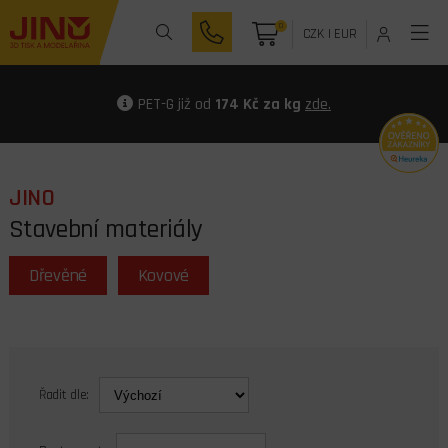
0
CZK
|
EUR
PET-G již od
174 Kč za kg
zde.
JINO
Stavební materiály
Dřevěné
Kovové
Řadit dle: