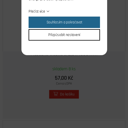
Přečíst více
Souhlasím a pokračovat
Přizpůsobit nastavení
Mosazná trubka 3/2,2 x 1000 mm
skladem 8 ks
57,00 Kč
Cena s DPH
Do košíku