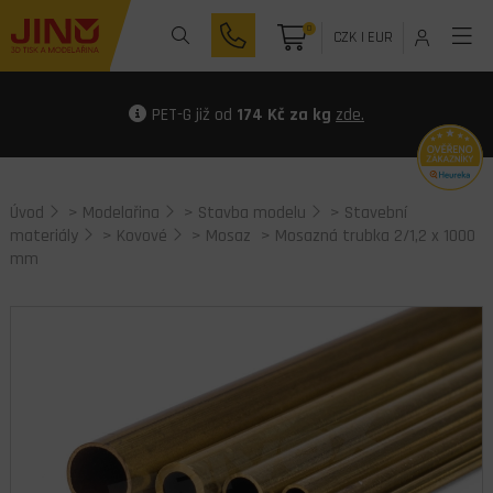
0
CZK
|
EUR
PET-G již od
174 Kč za kg
zde.
Úvod
>
Modelařina
>
Stavba modelu
>
Stavební
materiály
>
Kovové
>
Mosaz
> Mosazná trubka 2/1,2 x 1000
mm