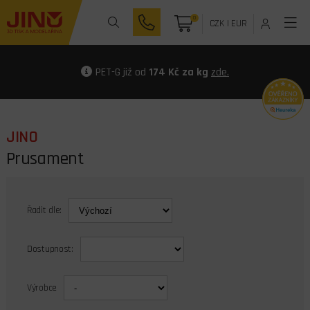
0
CZK
|
EUR
PET-G již od
174 Kč za kg
zde.
JINO
Prusament
Řadit dle:
Dostupnost:
Výrobce