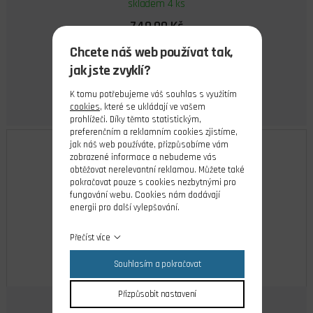
skladem 4 ks
749,00 Kč
Cena s DPH
Chcete náš web používat tak,
Do košíku
jak jste zvyklí?
K tomu potřebujeme váš souhlas s využitím
cookies
, které se ukládají ve vašem
prohlížeči. Díky těmto statistickým,
preferenčním a reklamním cookies zjistíme,
jak náš web používáte, přizpůsobíme vám
zobrazené informace a nebudeme vás
obtěžovat nerelevantní reklamou. Můžete také
pokračovat pouze s cookies nezbytnými pro
fungování webu. Cookies nám dodávají
energii pro další vylepšování.
Přečíst více
Souhlasím a pokračovat
Prusament PLA Noctua Beige 1kg (NFC)
Přizpůsobit nastavení