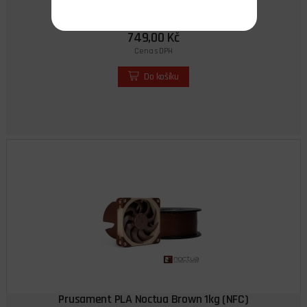
skladem 5 ks
749,00 Kč
Cena s DPH
Do košíku
Prusament PLA Noctua Brown 1kg (NFC)