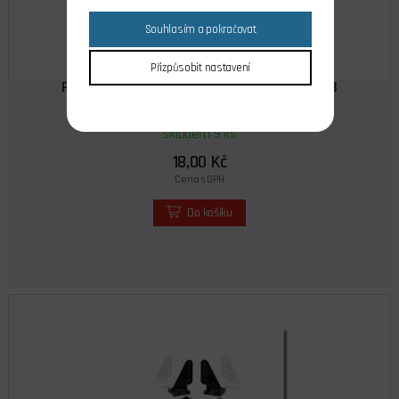
Souhlasím a pokračovat
Přizpůsobit nastavení
Páka kormidla malá 1,6 mm 2 ks černá 2212B
skladem 9 ks
18,00 Kč
Cena s DPH
Do košíku