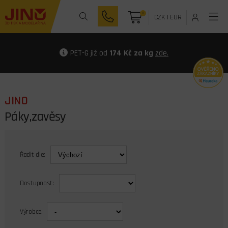
0
CZK
|
EUR
PET-G již od
174 Kč za kg
zde.
JINO
Páky,zavěsy
Řadit dle:
Dostupnost:
Výrobce