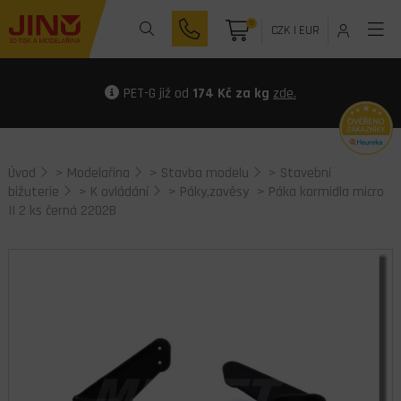
0
CZK
|
EUR
PET-G již od
174 Kč za kg
zde.
Úvod
>
Modelařina
>
Stavba modelu
>
Stavební
bižuterie
>
K ovládání
>
Páky,zavěsy
> Páka kormidla micro
II 2 ks černá 2202B