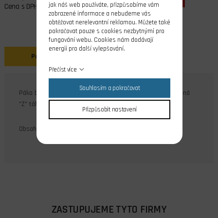
jak náš web používáte, přizpůsobíme vám
Cena s DPH
zobrazené informace a nebudeme vás
obtěžovat nerelevantní reklamou. Můžete také
pokračovat pouze s cookies nezbytnými pro
fungování webu. Cookies nám dodávají
energii pro další vylepšování.
Popis
Přečíst více
Souhlasím a pokračovat
Páka bez diferenciace, zapichovací verze, určena pro drátěná
"Z" táhla. K dispozici jen v barvě černé.
Přizpůsobit nastavení
Obsah balení: 2 ks
ZASTUPUJEME TYTO FIRMY