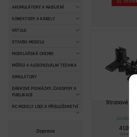
Do koš
AKUMULÁTORY A NABÍJENÍ
KONEKTORY A KABELY
VRTULE
STAVBA MODELU
MODELÁŘSKÁ CHEMIE
MĚŘÍCÍ A AUDIOVIZUÁLNÍ TECHIKA
SIMULÁTORY
DÁRKOVÉ POUKÁZKY, ČASOPISY A
PUBLIKACE
Stranové lož
RC MODELY LODÍ A PŘISLUŠENSTVÍ
skladem 2 
41,00 K
Doprava
Cena s DPH