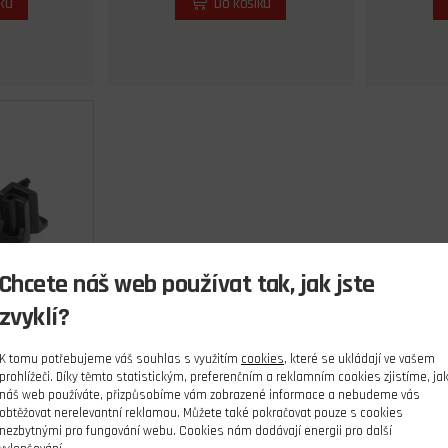
íku
Do košíku
Chcete náš web používat tak, jak jste
zvyklí?
e serv
K tomu potřebujeme váš souhlas s využitím
cookies
, které se ukládají ve vašem
prohlížeči. Díky těmto statistickým, preferenčním a reklamním cookies zjistíme, ja
ks
náš web používáte, přizpůsobíme vám zobrazené informace a nebudeme vás
obtěžovat nerelevantní reklamou. Můžete také pokračovat pouze s cookies
č
nezbytnými pro fungování webu. Cookies nám dodávají energii pro další