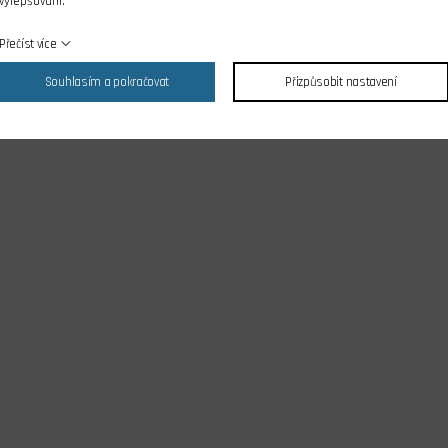
vylepšování.
íku
Přečíst více
Souhlasím a pokračovat
Přizpůsobit nastavení