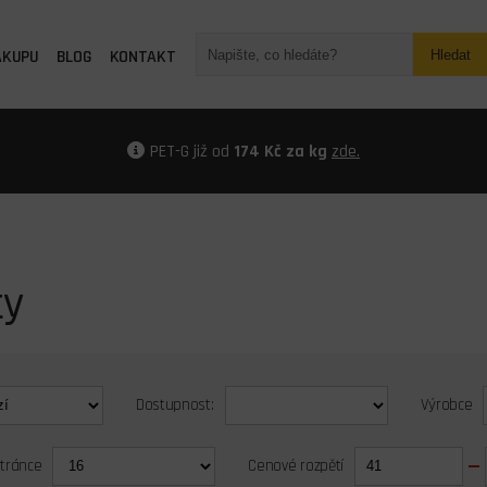
ÁKUPU
BLOG
KONTAKT
Hledat
PET-G již od
174 Kč za kg
zde.
ty
Dostupnost:
Výrobce
stránce
Cenové rozpětí