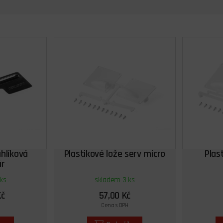
uhlíková
Plastikové lože serv micro
Plas
ár
ks
skladem 3 ks
Kč
57,00 Kč
Cena s DPH