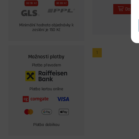
Od 59 Kč
Od 69 Kč
Do koš
Minimální hodnota objednávky k
zaslání je 150 Kč
1
Možnosti platby
Platba převodem
Platba kartou online
Platba dobírkou