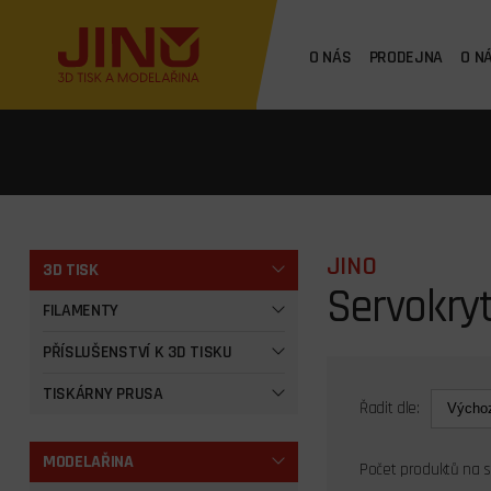
O NÁS
PRODEJNA
O N
JINO
3D TISK
Servokry
FILAMENTY
PŘÍSLUŠENSTVÍ K 3D TISKU
TISKÁRNY PRUSA
Řadit dle:
MODELAŘINA
Počet produktů na 