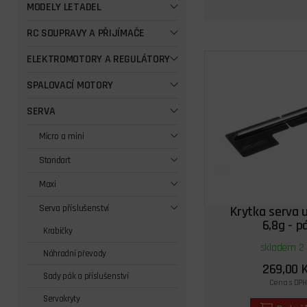
MODELY LETADEL
RC SOUPRAVY A PŘIJÍMAČE
ELEKTROMOTORY A REGULÁTORY
SPALOVACÍ MOTORY
SERVA
Micro a mini
Standart
Maxi
Serva příslušenství
Krytka serva 
6,8g - p
Krabičky
skladem 2 
Náhradní převody
269,00 
Sady pák a příslušenství
Cena s DPH
Servokryty