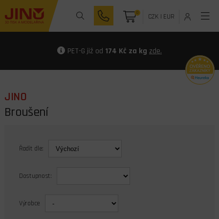
0
CZK
|
EUR
PET-G již od
174 Kč za kg
zde.
JINO
Broušení
Řadit dle:
Dostupnost:
Výrobce