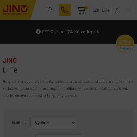
0
CZK
|
EUR
PET-G již od
174 Kč za kg
zde.
JINO
Li-Fe
Bezpečné a spolehlivé články s dlouhou životností a stabilním napětím. Li-
Fe baterie jsou ideální pro napájení přijímačů, vysílačů i dalších zařízení,
kde je klíčová odolnost a bezpečný provoz.
Řadit dle: