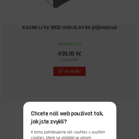
KAVAN Li-Fe 1800 mAh/6,4V RX přijímačová
skladem 1 ks
499,00 Kč
Cena s DPH
Do košíku
Chcete náš web používat tak,
jak jste zvyklí?
K tomu potřebujeme váš souhlas s využitím
cookies
, které se ukládají ve vašem