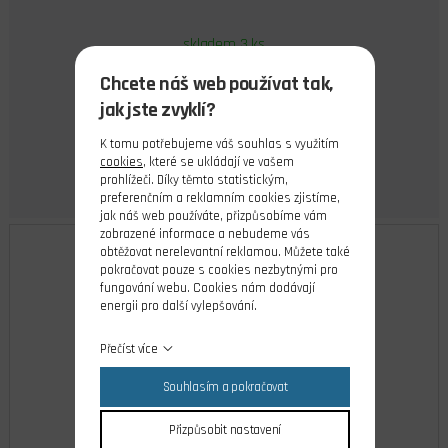
skladem 3 ks
449,00 Kč
Chcete náš web používat tak,
Cena s DPH
jak jste zvyklí?
Do košíku
K tomu potřebujeme váš souhlas s využitím
cookies
, které se ukládají ve vašem
prohlížeči. Díky těmto statistickým,
preferenčním a reklamním cookies zjistíme,
jak náš web používáte, přizpůsobíme vám
zobrazené informace a nebudeme vás
obtěžovat nerelevantní reklamou. Můžete také
pokračovat pouze s cookies nezbytnými pro
fungování webu. Cookies nám dodávají
energii pro další vylepšování.
Přečíst více
Souhlasím a pokračovat
Přizpůsobit nastavení