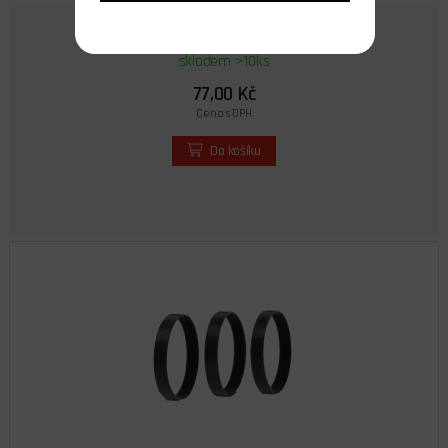
ROSA Master Spool
skladem >10ks
77,00 Kč
Cena s DPH
Do košíku