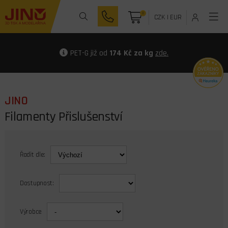
0
CZK
|
EUR
PET-G již od
174 Kč za kg
zde.
JINO
Filamenty Přislušenství
Řadit dle:
Dostupnost:
Výrobce