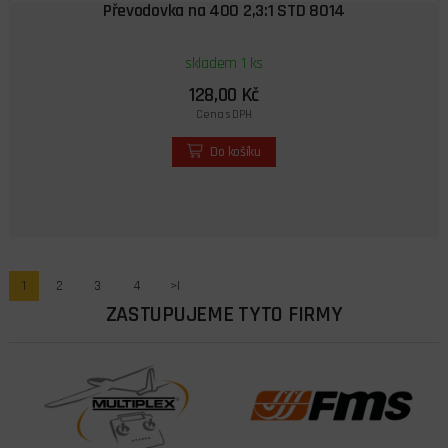
Převodovka na 400 2,3:1 STD 8014
skladem 1 ks
128,00 Kč
Cena s DPH
Do košíku
1
2
3
4
>|
ZASTUPUJEME TYTO FIRMY