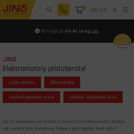
0
CZK
|
EUR
PET-G již od
174 Kč za kg
zde.
JINO
Elektromotory příslušenství
Lože motoru
Převodovky
Unašeč pevných vrtulí
Unašeč sklopných listů
Vše, co potřebujete pro montáž a správný chod elektromotorů. Najdete
zde unašeče, lože, převodovky, hřídele a další doplňky, které zajistí