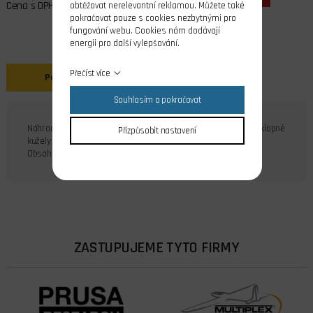
Cena s DPH
obtěžovat nerelevantní reklamou. Můžete také
pokračovat pouze s cookies nezbytnými pro
fungování webu. Cookies nám dodávají
energii pro další vylepšování.
Přečíst více
Popis
Souhlasím a pokračovat
Náhradní balení čepů včetně pojistných kroužků pro Mp Jet sklopné
Přizpůsobit nastavení
kužely pro šířku kořene listu 6mm .
Obsah balení: 2 ks
ZASTUPUJEME TYTO FIRMY