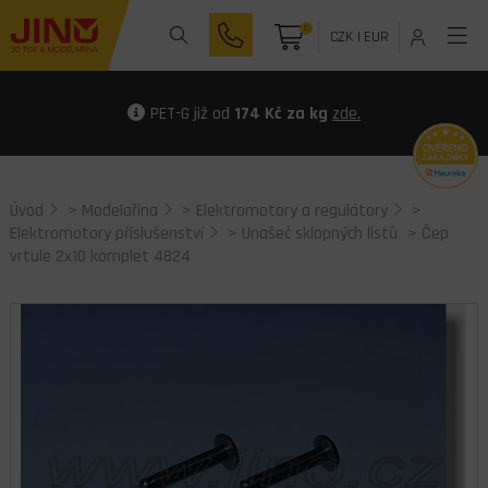
0
CZK
|
EUR
PET-G již od
174 Kč za kg
zde.
Úvod
>
Modelařina
>
Elektromotory a regulátory
>
Elektromotory příslušenství
>
Unašeč sklopných listů
> Čep
vrtule 2x10 komplet 4824