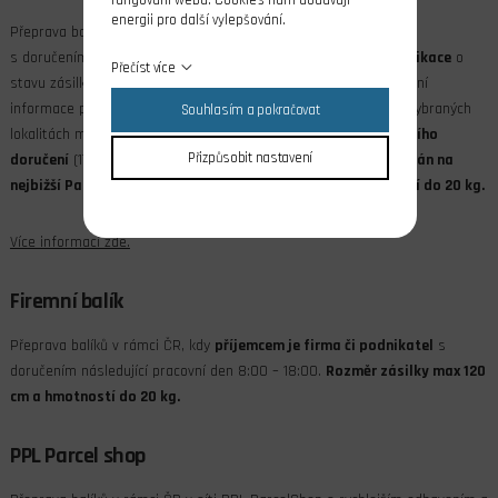
energii pro další vylepšování.
Přeprava balíků v rámci ČR, kdy
příjemcem je soukromá osoba
s doručením následující pracovní den.
E-mailová a SMS komunikace
o
Přečíst více
stavu zásilky s
možností změny dispozic
dodání. V den doručení
informace pomocí SMS s časem doručeni v rozmezí 2 hod. ve vybraných
Souhlasím a pokračovat
lokalitách možnost výběru z denního (8:00 - 18:00) nebo
večerního
Přizpůsobit nastavení
doručení
(17:00 - 21:00).
V případě nezastižení je balík předáván na
nejbižší Parcel Shop. Rozměr zásilky max 120 cm a hmotností do 20 kg.
Více informací zde.
Firemní balík
Přeprava balíků v rámci ČR, kdy
příjemcem je firma či podnikatel
s
doručením následující pracovní den 8:00 – 18:00.
Rozměr zásilky max 120
cm a hmotností do 20 kg.
PPL Parcel shop