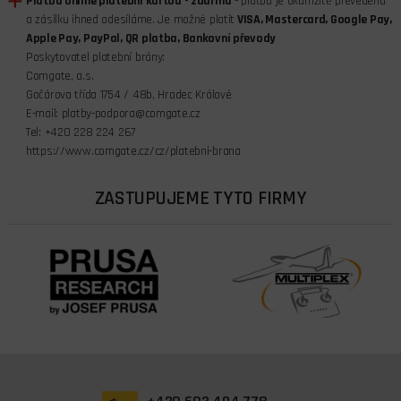
Platba online platební kartou - zdarma
- platba je okamžitě převedena
a zásilku ihned odesíláme. Je možné platit
VISA, Mastercard, Google Pay,
Apple Pay, PayPal, QR platba, Bankovní převody
Poskytovatel platební brány:
Comgate, a.s.
Gočárova třída 1754 / 48b, Hradec Králové
E-mail: platby-podpora@comgate.cz
Tel: +420 228 224 267
https://www.comgate.cz/cz/platebni-brana
ZASTUPUJEME TYTO FIRMY