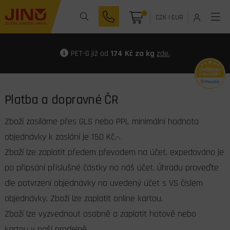
0
CZK
|
EUR
PET-G již od
174 Kč za kg
zde.
Platba a dopravné ČR
Zboží zasíláme přes GLS nebo PPL minimální hodnota
objednávky k zaslání je 150 Kč,-.
Zboží lze zaplatit předem převodem na účet, expedováno je
po připsání příslušné částky na náš účet. Úhradu proveďte
dle potvrzení objednávky na uvedený účet s VS číslem
objednávky. Zboží lze zaplatit online kartou.
Zboží lze vyzvednout osobně a zaplatit hotově nebo
kartou v naší prodejně.