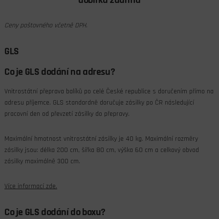
Ceny poštovného včetně DPH.
GLS
Co je GLS dodání na adresu?
Vnitrostátní přeprava balíků po celé České republice s doručením přímo na
adresu příjemce. GLS standardně doručuje zásilky po ČR následující
pracovní den od převzetí zásilky do přepravy.
Maximální hmotnost vnitrostátní zásilky je 40 kg. Maximální rozměry
zásilky jsou: délka 200 cm, šířka 80 cm, výška 60 cm a celkový obvod
zásilky maximálně 300 cm.
Více informací zde.
Co je GLS dodání do boxu?