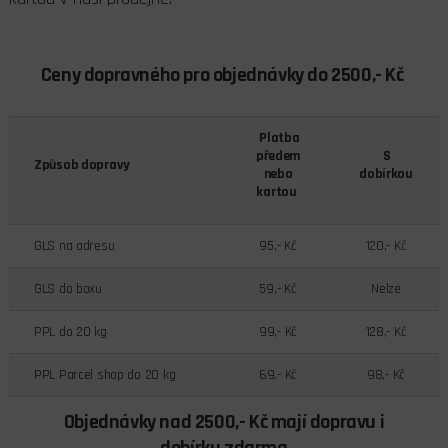
Ceny dopravného pro objednávky do 2500,- Kč
Platba
předem
S
Způsob dopravy
nebo
dobírkou
kartou
GLS na adresu
95,- Kč
120,- Kč
GLS do boxu
59,- Kč
Nelze
PPL do 20 kg
99,- Kč
128,- Kč
PPL Parcel shop do 20 kg
69,- Kč
98,- Kč
Objednávky nad 2500,- Kč mají dopravu i
dobírku zdarma