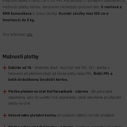
Přeprava balíků v rámci ČR v síti PPL ParcelShop s rychlejším odbavením a
možností platby kartou, doručením následující pracovní den.
E-mailová a
SMS komunikace
o stavu zásilky.
Rozměr zásilky max 100 cm a
hmotností do 5 kg.
Více informací
zde
.
Možnosti platby
Dobírka od 19,-
(hodnota zboží musí být nad 150,- Kč) - platba v
hotovosti při přebírání zboží od České pošty nebo PPL.
Řidiči PPL a
balík do Balíkovny lze platit kartou.
Platba předem na účet
Raiffeisenbank
- zdarma
- dle potvrzené
objednávky, jako VS uveďte číslo objednávky, zboží odesíláme po připsání
platby na účet.
Hotově nebo platební kartou
při osobním odběru na naší prodejně.