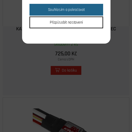
Souhlasím a pokračovat
Přizpůsobit nastavení
KAVAN R-50SB Plus střídavý regulátor 50A SBEC
skladem 2 ks
725,00 Kč
Cena s DPH
Do košíku