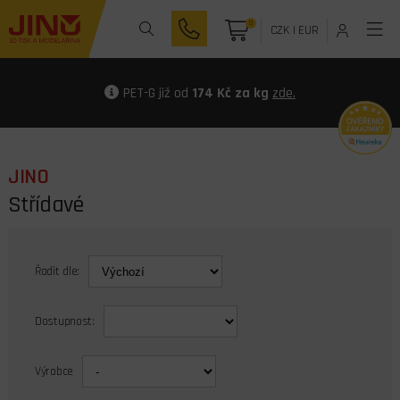
0
CZK
|
EUR
PET-G již od
174 Kč za kg
zde.
JINO
Střídavé
Řadit dle:
Dostupnost:
Výrobce