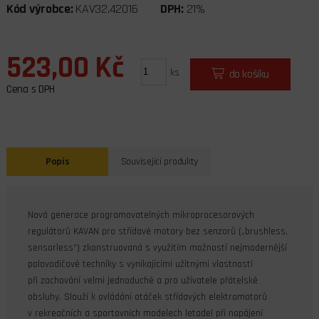
Kód výrobce:
KAV32.42016
DPH:
21%
523,00 Kč
ks
do košíku
Cena s DPH
Popis
Související produkty
Nová generace programovatelných mikroprocesorových
regulátorů KAVAN pro střídavé motory bez senzorů („brushless,
sensorless“) zkonstruovaná s využitím možností nejmodernější
polovodičové techniky s vynikajícími užitnými vlastnosti
při zachování velmi jednoduché a pro uživatele přátelské
obsluhy. Slouží k ovládání otáček střídavých elektromotorů
v rekreačních a sportovních modelech letadel při napájení