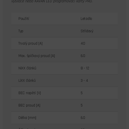
vysílače nebo KAVAN LED programovací karty PRO.
Použití
Letadlo
Typ
Střídavý
Trvalý proud [A]
40
Max. špičkový proud [A]
60
NiXX článků
8 - 12
LiXX článků
3 - 4
BEC napětí [V]
5
BEC proud [A]
5
Délka [mm]
60