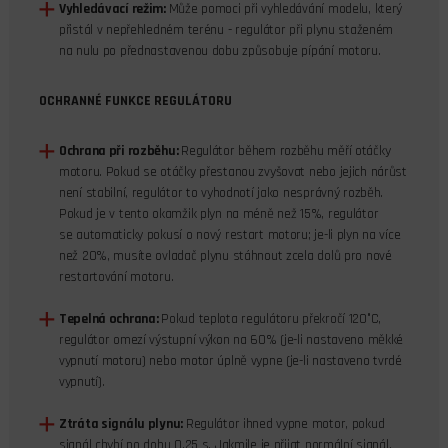
Vyhledávací režim:
Může pomoci při vyhledávání modelu, který
přistál v nepřehledném terénu - regulátor při plynu staženém
na nulu po přednastavenou dobu způsobuje pípání motoru.
OCHRANNÉ FUNKCE REGULÁTORU
Ochrana při rozběhu:
Regulátor během rozběhu měří otáčky
motoru. Pokud se otáčky přestanou zvyšovat nebo jejich nárůst
není stabilní, regulátor to vyhodnotí jako nesprávný rozběh.
Pokud je v tento okamžik plyn na méně než 15%, regulátor
se automaticky pokusí o nový restart motoru; je-li plyn na více
než 20%, musíte ovladač plynu stáhnout zcela dolů pro nové
restartování motoru.
Tepelná ochrana:
Pokud teplota regulátoru překročí 120°C,
regulátor omezí výstupní výkon na 60% (je-li nastaveno měkké
vypnutí motoru) nebo motor úplně vypne (je-li nastaveno tvrdé
vypnutí).
Ztráta signálu plynu:
Regulátor ihned vypne motor, pokud
signál chybí po dobu 0,25 s. Jakmile je přijat normální signál,