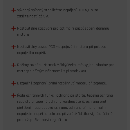
Výkonný spínaný stabilizátor napájení BEC 5,0 V se
zatížitelností až 5 A.
Nastavitelné časování pro optimální přizpůsobení danému
motoru.
Nastavitelný obvod PCO - odpojování motoru při poklesu
napájecího napětí.
Režimy rozběhu Normal/Měkký/Velmi měkký jsou vhodné pro
motory s přímým náhonem i s převodovkou.
Bezpečné zapínání (brání rozběhnutí motoru při zapnutí).
Řada ochranných funkcí: ochrana při startu, tepelná ochrana
regulátoru, tepelná ochrana kondenzátorů, ochrana proti
přetížení, nadproudová ochrana, ochrana při nenormálním
napájecím napětí a ochrana při ztrátě řídícího signálu účinně
prodlužuje životnost regulátoru.