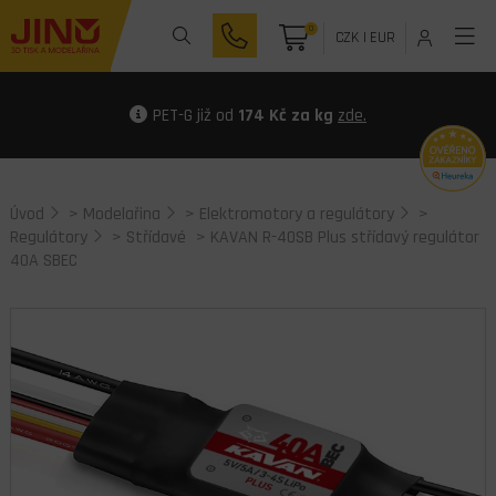
0
CZK
|
EUR
PET-G již od
174 Kč za kg
zde.
Úvod
>
Modelařina
>
Elektromotory a regulátory
>
Regulátory
>
Střídavé
> KAVAN R-40SB Plus střídavý regulátor
40A SBEC