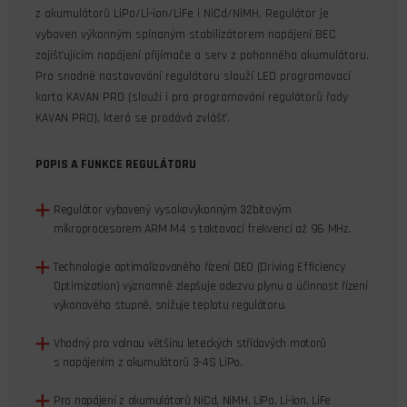
z akumulátorů LiPo/Li-ion/LiFe i NiCd/NiMH. Regulátor je
vybaven výkonným spínaným stabilizátorem napájení BEC
zajišťujícím napájení přijímače a serv z pohonného akumulátoru.
Pro snadné nastavování regulátoru slouží LED programovací
karta KAVAN PRO (slouží i pro programování regulátorů řady
KAVAN PRO), která se prodává zvlášť.
POPIS A FUNKCE REGULÁTORU
Regulátor vybavený vysokovýkonným 32bitovým
mikroprocesorem ARM M4 s taktovací frekvencí až 96 MHz.
Technologie optimalizovaného řízení DEO (Driving Efficiency
Optimization) významně zlepšuje odezvu plynu a účinnost řízení
výkonového stupně, snižuje teplotu regulátoru.
Vhodný pro valnou většinu leteckých střídavých motorů
s napájením z akumulátorů 3-4S LiPo.
Pro napájení z akumulátorů NiCd, NiMH, LiPo, Li-ion, LiFe