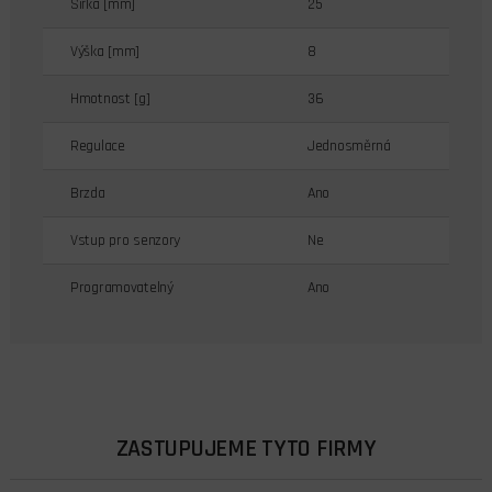
Šířka [mm]
25
Výška [mm]
8
Hmotnost [g]
36
Regulace
Jednosměrná
Brzda
Ano
Vstup pro senzory
Ne
Programovatelný
Ano
ZASTUPUJEME TYTO FIRMY