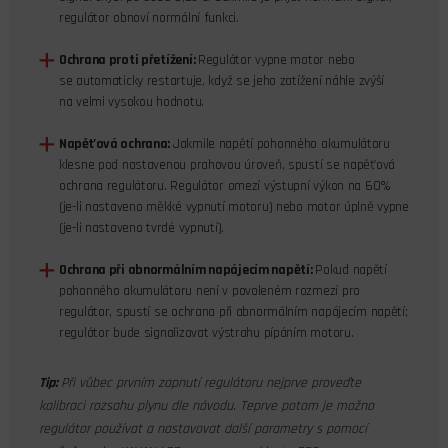
regulátor obnoví normální funkci.
Ochrana proti přetížení:
Regulátor vypne motor nebo
se automaticky restartuje, když se jeho zatížení náhle zvýší
na velmi vysokou hodnotu.
Napěťová ochrana:
Jakmile napětí pohonného akumulátoru
klesne pod nastavenou prahovou úroveň, spustí se napěťová
ochrana regulátoru. Regulátor omezí výstupní výkon na 60%
(je-li nastaveno měkké vypnutí motoru) nebo motor úplně vypne
(je-li nastaveno tvrdé vypnutí).
Ochrana při abnormálním napájecím napětí:
Pokud napětí
pohonného akumulátoru není v povoleném rozmezí pro
regulátor, spustí se ochrana při abnormálním napájecím napětí;
regulátor bude signalizovat výstrahu pípáním motoru.
Tip:
Při vůbec prvním zapnutí regulátoru nejprve proveďte
kalibraci rozsahu plynu dle návodu. Teprve potom je možno
regulátor používat a nastavovat další parametry s pomocí