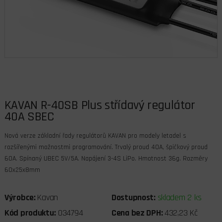
KAVAN R-40SB Plus střídavý regulátor
40A SBEC
Nová verze základní řady regulátorů KAVAN pro modely letadel s
rozšířenými možnostmi programování. Trvalý proud 40A, špičkový proud
60A. Spínaný UBEC 5V/5A. Napájení 3-4S LiPo. Hmotnost 36g. Rozměry
60x25x8mm
Výrobce:
Kavan
Dostupnost:
skladem 2 ks
Kód produktu:
034794
Cena bez DPH:
432,23 Kč