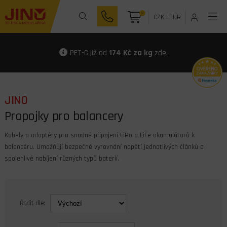
0
CZK
|
EUR
PET-G již od
174 Kč za kg
zde.
JINO
Propojky pro balancery
Kabely a adaptéry pro snadné připojení LiPo a LiFe akumulátorů k
balancéru. Umožňují bezpečné vyrovnání napětí jednotlivých článků a
spolehlivé nabíjení různých typů baterií.
Řadit dle: