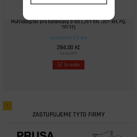
Multiadaptér pro balancery 2-6S (JST-EH, JST-XH, PQ,
TP/TF)
dostupnost 2-4 dny
284,00 Kč
Cena s DPH
Do košíku
1
ZASTUPUJEME TYTO FIRMY