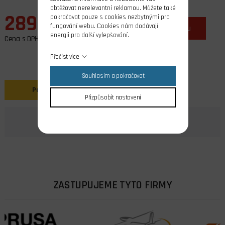
obtěžovat nerelevantní reklamou. Můžete také
289,00 Kč
pokračovat pouze s cookies nezbytnými pro
fungování webu. Cookies nám dodávají
ks
do košíku
energii pro další vylepšování.
Cena s DPH
Přečíst více
Souhlasím a pokračovat
Popis
Přizpůsobit nastavení
ZASTUPUJEME TYTO FIRMY