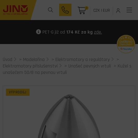
0
CZK
|
EUR
PET-G již od
174 Kč za kg
zde.
Úvod
>
Modelařina
>
Elektromotory a regulátory
>
Elektromotory příslušenství
>
Unašeč pevných vrtulí
> Kužel s
unašečem 50/8 na pevnou vrtuli
VÝPRODEJ