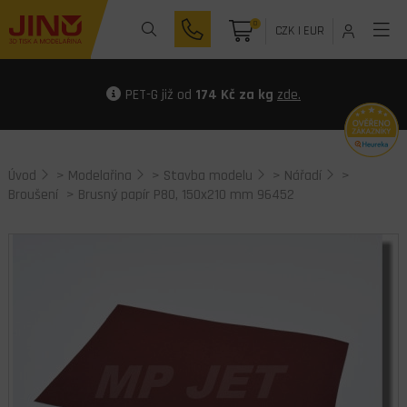
0
CZK
|
EUR
PET-G již od
174 Kč za kg
zde.
Úvod
>
Modelařina
>
Stavba modelu
>
Nářadí
>
Broušení
> Brusný papír P80, 150x210 mm 96452