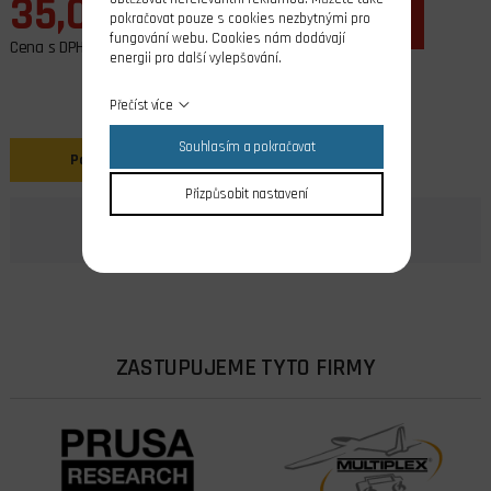
35,00 Kč
pokračovat pouze s cookies nezbytnými pro
ks
do košíku
fungování webu. Cookies nám dodávají
Cena s DPH
energii pro další vylepšování.
Přečíst více
Souhlasím a pokračovat
Popis
Přizpůsobit nastavení
ZASTUPUJEME TYTO FIRMY