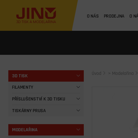
O NÁS
PRODEJNA
O N
Úvod
>
Modelařina
3D TISK
FILAMENTY
PŘÍSLUŠENSTVÍ K 3D TISKU
TISKÁRNY PRUSA
MODELAŘINA