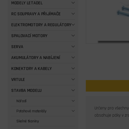
MODELY LETADEL
RC SOUPRAVY A PŘIJÍMAČE
ELEKTROMOTORY A REGULÁTORY
SPALOVACÍ MOTORY
SERVA
AKUMULÁTORY A NABÍJENÍ
KONEKTORY A KABELY
VRTULE
STAVBA MODELU
Nářadí
Určeny pro všechny
Potahové materiály
obsahuje páky v zrc
Skelné tkaniny