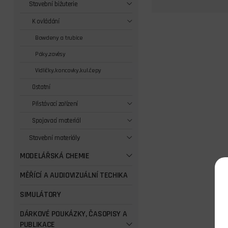
Stavební bižuterie
K ovládání
Bowdeny a trubice
Páky,zavěsy
Vidličky,koncovky,kul.čepy
Ostatní
Přistávací zařízení
Spojovací materiál
Stavební materiály
MODELÁŘSKÁ CHEMIE
MĚŘÍCÍ A AUDIOVIZUÁLNÍ TECHIKA
SIMULÁTORY
DÁRKOVÉ POUKÁZKY, ČASOPISY A
PUBLIKACE