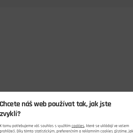
Chcete náš web používat tak, jak jste
zvyklí?
K tomu potřebujeme váš souhlas s využitím
cookies
, které se ukládají ve vašem
prohlížeči. Díky těmto statistickým, preferenčním a reklamním cookies zjistíme, ja