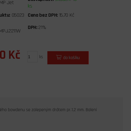
MP Jet
ks
uktu:
05023
Cena bez DPH:
15,70 Kč
DPH:
21%
MPJ.2211W
00 Kč
ks
do košíku
bného bowdenu se zalepeným drátem pr.1,2 mm. Balení