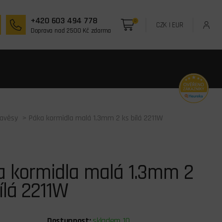
+420 603 494 778
0
CZK
|
EUR
Doprava nad 2500 Kč zdarma
zavěsy
> Páka kormidla malá 1.3mm 2 ks bílá 2211W
a kormidla malá 1.3mm 2
ílá 2211W
Dostupnost:
skladem 10