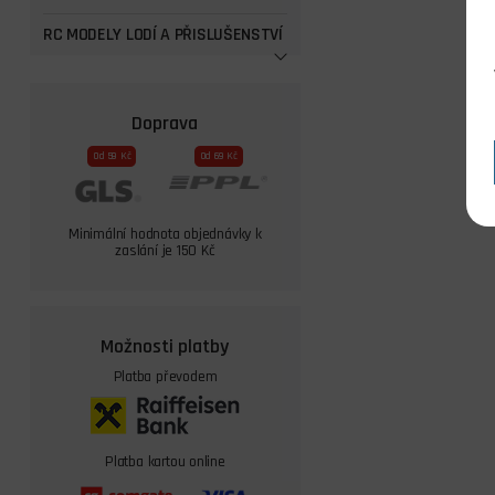
RC MODELY LODÍ A PŘISLUŠENSTVÍ
Doprava
Od 59 Kč
Od 69 Kč
Minimální hodnota objednávky k
zaslání je 150 Kč
Možnosti platby
Platba převodem
Platba kartou online