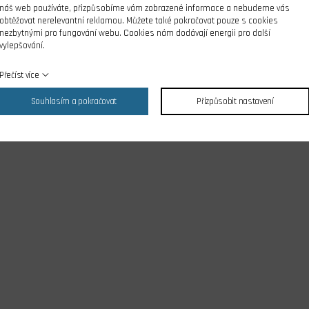
náš web používáte, přizpůsobíme vám zobrazené informace a nebudeme vás
obtěžovat nerelevantní reklamou. Můžete také pokračovat pouze s cookies
nezbytnými pro fungování webu. Cookies nám dodávají energii pro další
vylepšování.
Přečíst více
Souhlasím a pokračovat
Přizpůsobit nastavení