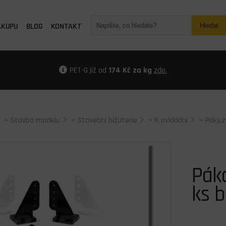
ÁKUPU
BLOG
KONTAKT
Hledat
PET-G již od
174 Kč za kg
zde.
>
Stavba modelu
>
Stavební bižuterie
>
K ovládání
>
Páky,
Pák
ks b