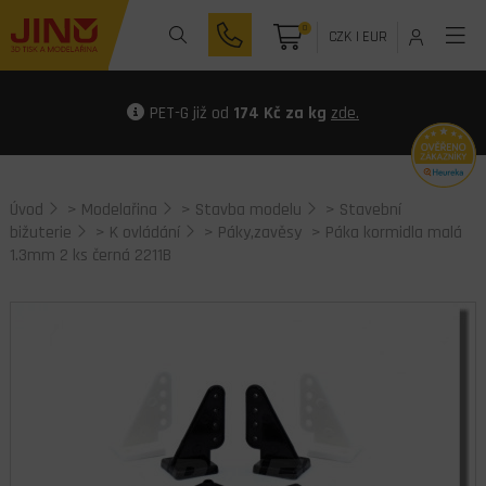
0
CZK
|
EUR
PET-G již od
174 Kč za kg
zde.
Úvod
>
Modelařina
>
Stavba modelu
>
Stavební
bižuterie
>
K ovládání
>
Páky,zavěsy
> Páka kormidla malá
1.3mm 2 ks černá 2211B